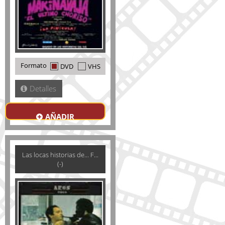
Formato
DVD
VHS
Detalles
AÑADIR
Las locas historias de... F...
(-)