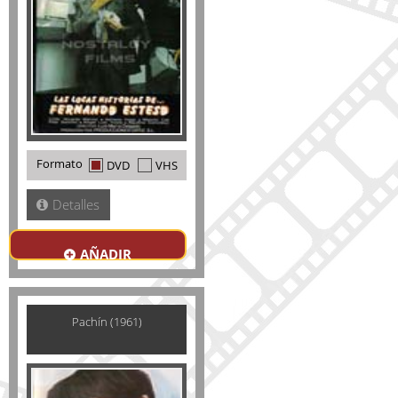
Formato
DVD
VHS
Detalles
AÑADIR
Pachín (1961)