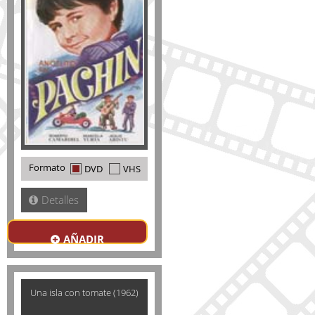
Formato
DVD
VHS
Detalles
AÑADIR
Una isla con tomate (1962)