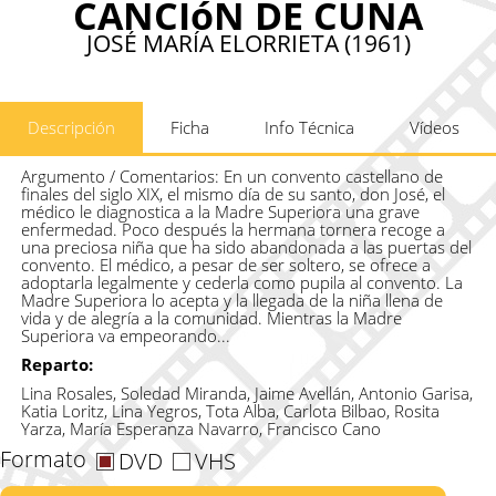
CANCIóN DE CUNA
JOSÉ MARÍA ELORRIETA (1961)
Descripción
Ficha
Info Técnica
Vídeos
Argumento / Comentarios:
En un convento castellano de
finales del siglo XIX, el mismo día de su santo, don José, el
médico le diagnostica a la Madre Superiora una grave
enfermedad. Poco después la hermana tornera recoge a
una preciosa niña que ha sido abandonada a las puertas del
convento. El médico, a pesar de ser soltero, se ofrece a
adoptarla legalmente y cederla como pupila al convento. La
Madre Superiora lo acepta y la llegada de la niña llena de
vida y de alegría a la comunidad. Mientras la Madre
Superiora va empeorando...
Reparto:
Lina Rosales, Soledad Miranda, Jaime Avellán, Antonio Garisa,
Katia Loritz, Lina Yegros, Tota Alba, Carlota Bilbao, Rosita
Yarza, María Esperanza Navarro, Francisco Cano
Formato
DVD
VHS