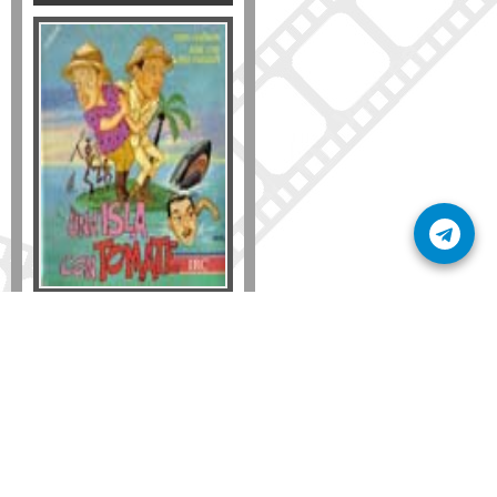
Formato
DVD
VHS
Detalles
AÑADIR