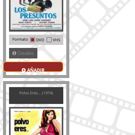
Formato
DVD
VHS
Detalles
AÑADIR
Polvo Eres.... (1974)