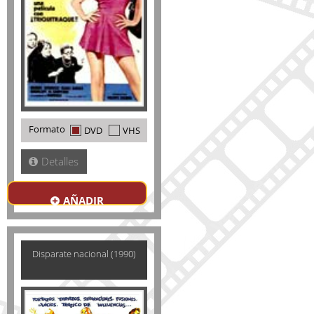
Formato
DVD
VHS
Detalles
AÑADIR
Disparate nacional (1990)