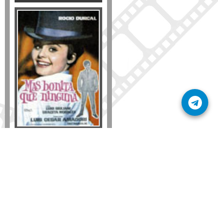
Formato
DVD
VHS
Detalles
AÑADIR