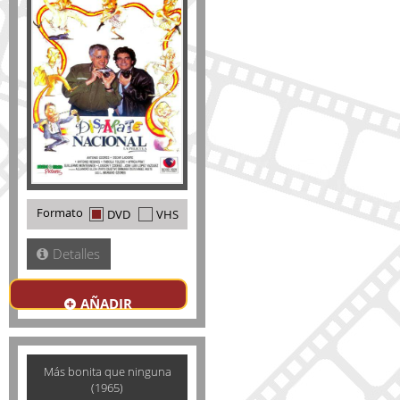
Formato
DVD
VHS
Detalles
AÑADIR
Más bonita que ninguna
(1965)