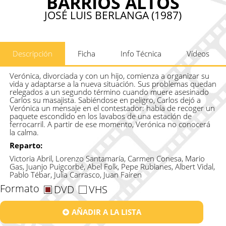
BARRIOS ALTOS
JOSÉ LUIS BERLANGA (1987)
Descripción
Ficha
Info Técnica
Vídeos
Verónica, divorciada y con un hijo, comienza a organizar su
vida y adaptarse a la nueva situación. Sus problemas quedan
relegados a un segundo término cuando muere asesinado
Carlos su masajista. Sabiéndose en peligro, Carlos dejó a
Verónica un mensaje en el contestador: había de recoger un
paquete escondido en los lavabos de una estación de
ferrocarril. A partir de ese momento, Verónica no conocerá
la calma.
Reparto:
Victoria Abril, Lorenzo Santamaría, Carmen Conesa, Mario
Gas, Juanjo Puigcorbé, Abel Folk, Pepe Rubianes, Albert Vidal,
Pablo Tébar, Julia Carrasco, Juan Fairen
Formato
DVD
VHS
AÑADIR A LA LISTA