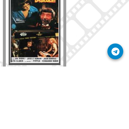
Formato
DVD
VHS
Detalles
AÑADIR