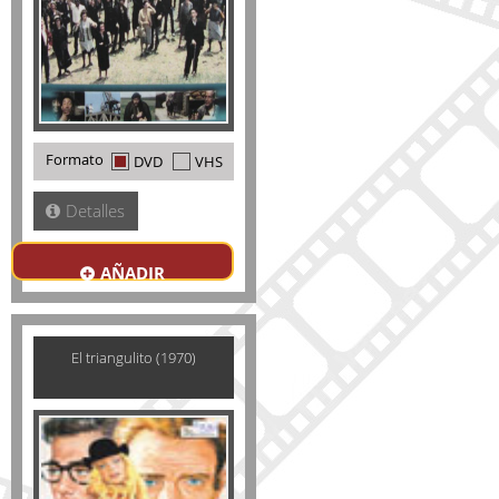
Formato
DVD
VHS
Detalles
AÑADIR
El triangulito (1970)