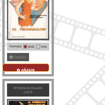
Formato
DVD
VHS
Detalles
AÑADIR
El Pobrecito Draculín
(1977)