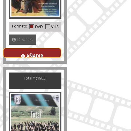
Formato
DVD
VHS
Detalles
AÑADIR
Total * (1983)