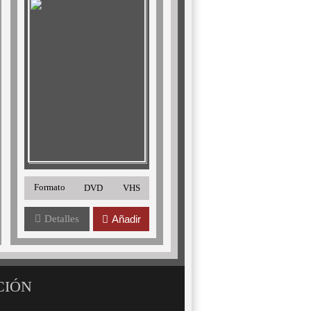
Formato
DVD
VHS
Detalles
Añadir
CIÓN