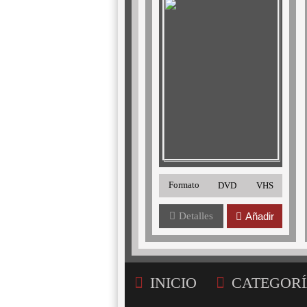
Formato
DVD
VHS
Detalles
Añadir
INICIO
CATEGORÍ