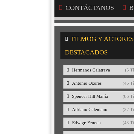
CONTÁCTANOS
B
FILMOG Y ACTORES
DESTACADOS
Hermanos Calatrava
(5 Tí
Antonio Ozores
(46 Tí
Spencer Hill Manía
(86 Tí
Adriano Celentano
(27 Tí
Edwige Fenech
(43 Tí