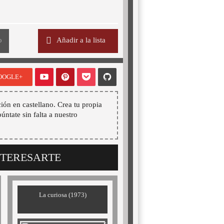
o
Añadir a la lista
OOGLE+
ión en castellano. Crea tu propia
púntate sin falta a nuestro
NTERESARTE
La curiosa (1973)