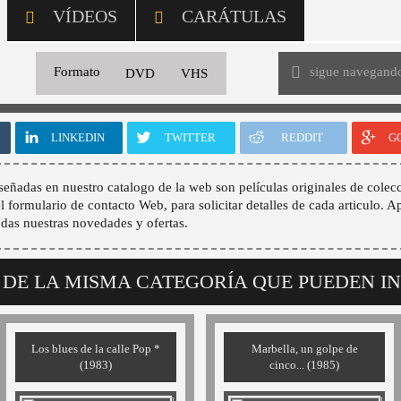
VÍDEOS
CARÁTULAS
sigue navegand
Formato
DVD
VHS
LINKEDIN
TWITTER
REDDIT
G
señadas en nuestro catalogo de la web son películas originales de colecc
 el formulario de contacto Web, para solicitar detalles de cada articulo. A
odas nuestras novedades y ofertas.
 DE LA MISMA CATEGORÍA QUE PUEDEN I
Los blues de la calle Pop *
Marbella, un golpe de
(1983)
cinco... (1985)