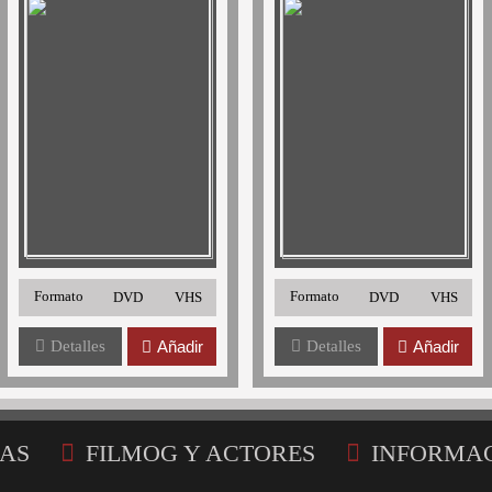
Formato
Formato
DVD
VHS
DVD
VHS
Detalles
Añadir
Detalles
Añadir
AS
FILMOG Y ACTORES
INFORMA