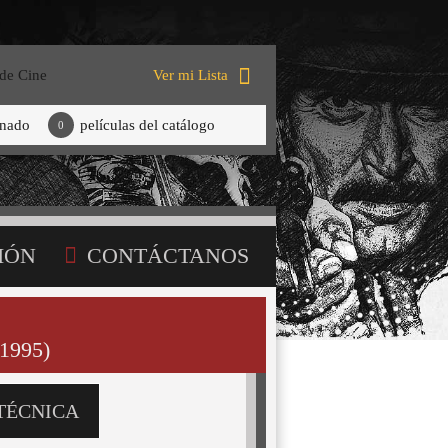
 de Cine
Ver mi Lista
onado
películas del catálogo
0
IÓN
CONTÁCTANOS
1995)
TÉCNICA