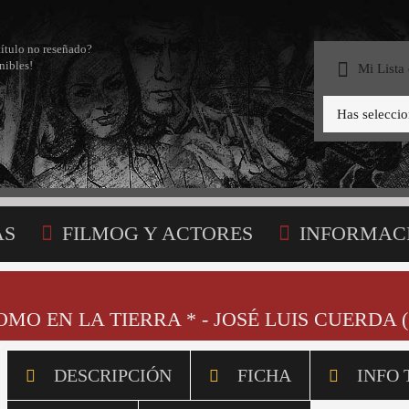
título no reseñado?
nibles!
Mi Lista
Has selecci
AS
FILMOG Y ACTORES
INFORMAC
STA
OMO EN LA TIERRA * - JOSÉ LUIS CUERDA (
DESCRIPCIÓN
FICHA
INFO 