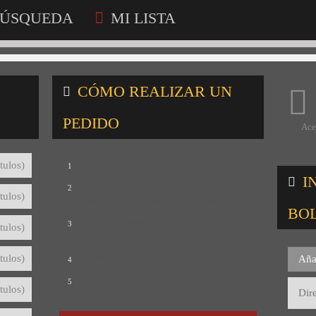
ÚSQUEDA
MI LISTA
CÓMO REALIZAR UN
PEDIDO
Ace
Consulta nuestro catálogo
tulos)
1
I
Selecciona los títulos que te interesan
2
tulos)
para crear tu lista de consultas
BO
Revisa tu lista y rellena el formulario
3
tulos)
con tus datos
Envíanos tu lista de consultas
tulos)
Aña
4
Te mandaremos el detalle del pedido
5
tulos)
con precios y condiciones de pago