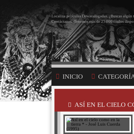
Localiza películas Descatalogadas. ¿Buscas algún 
Contáctanos -Tenemos más de 25.000 títulos dispo
INICIO
CATEGORÍ
BÚSQUEDA
MI LI
ASÍ EN EL CIELO C