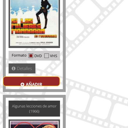
Formato
DVD
VHS
Detalles
AÑADIR
Algunas lecciones de amor
(1966)