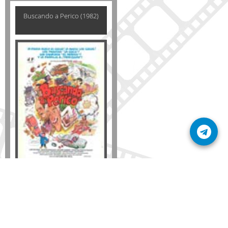
Buscando a Perico (1982)
Formato
DVD
VHS
Detalles