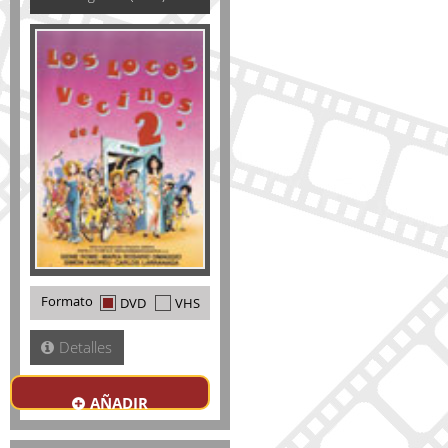
Formato
DVD
VHS
Detalles
AÑADIR