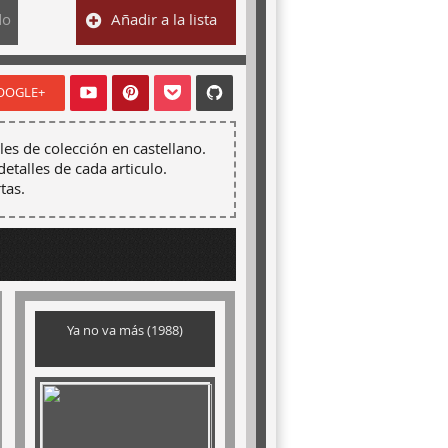
do
Añadir a la lista
OOGLE+
les de colección en castellano.
detalles de cada articulo.
tas.
Ya no va más (1988)