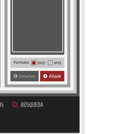
Formato
DVD
VHS
Detalles
Añadir
OS
BÚSQUEDA