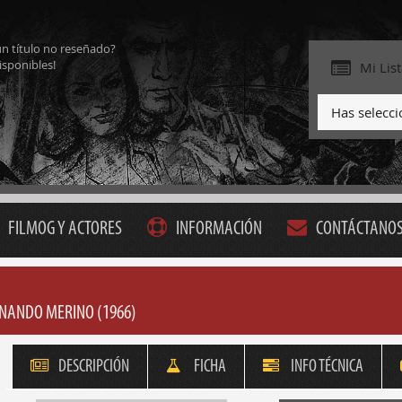
ún título no reseñado?
isponibles!
Mi Lis
Has selecc
FILMOG Y ACTORES
INFORMACIÓN
CONTÁCTANO
RNANDO MERINO (1966)
DESCRIPCIÓN
FICHA
INFO TÉCNICA