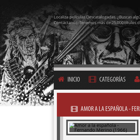
Localiza películas Descatalogadas. ¿Buscas alg
Contáctanos -Tenemos más de 25.000 títulos d
INICIO
CATEGORÍAS
AMOR A LA ESPAÑOLA - FE