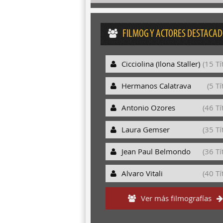
FILMOG Y ACTORES DESTACA
Cicciolina (Ilona Staller)
(15 Tí
Hermanos Calatrava
(5 Tí
Antonio Ozores
(46 Tí
Laura Gemser
(35 Tí
Jean Paul Belmondo
(36 Tí
Alvaro Vitali
(40 Tí
Ver más filmografías