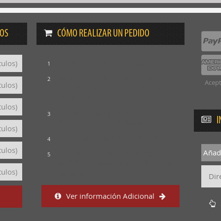
DOS
CÓMO REALIZAR UN PEDIDO
Consulta nuestro catálogo
tulos)
1
Selecciona los títulos que te
2
Acept
tulos)
interesan para crear tu lista de
consultas
tulos)
Revisa tu lista y rellena el
3
I
formulario con tus datos
tulos)
Envíanos tu lista de consultas
4
tulos)
Añadi
Te mandaremos el detalle del
5
pedido con precios y condiciones
tulos)
de pago
Ver información Adicional