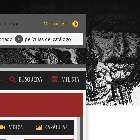
ta de Cine
Ver mi Lista
ionado
películas del catálogo
0
S
BÚSQUEDA
MI LISTA
VÍDEOS
CARÁTULAS