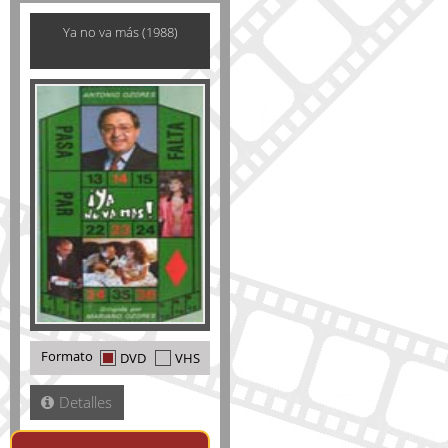
Ya no va más (1988)
Formato
DVD
VHS
Detalles