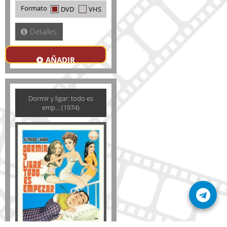
Formato
DVD
VHS
Detalles
AÑADIR
Dormir y ligar: todo es
emp... (1974)