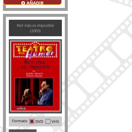
AÑADIR
Reir más es imposible
(2003)
Formato
DVD
VHS