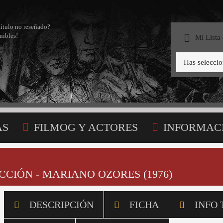
título no reseñado?
nibles!
Mi Lista
Has selecci
AS
FILMOG Y ACTORES
INFORMAC
STA
CIÓN - MARIANO OZORES (1976)
DESCRIPCIÓN
FICHA
INFO 