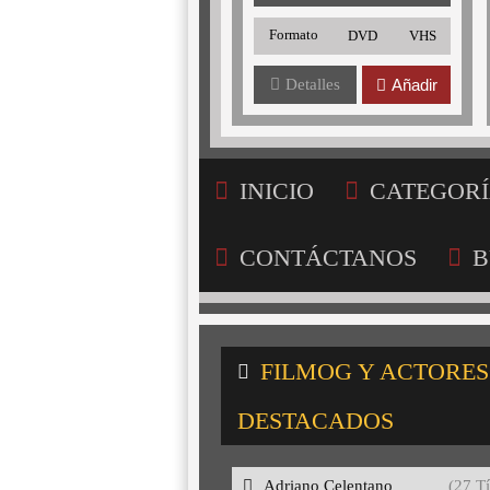
Formato
DVD
VHS
Detalles
Añadir
INICIO
CATEGORÍ
CONTÁCTANOS
B
FILMOG Y ACTORES
DESTACADOS
Adriano Celentano
(27 Tí