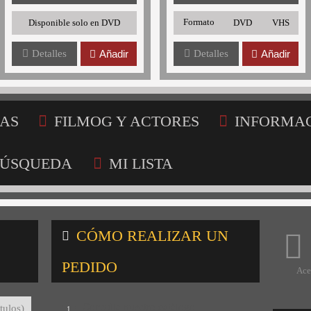
Formato
Disponible solo en DVD
DVD
VHS
Detalles
Añadir
Detalles
Añadir
AS
FILMOG Y ACTORES
INFORMA
ÚSQUEDA
MI LISTA
CÓMO REALIZAR UN
PEDIDO
Ace
Consulta nuestro catálogo
tulos)
1