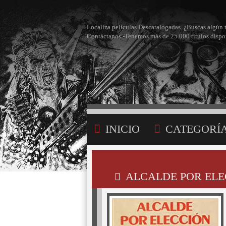
Localiza películas Descatalogadas. ¿Buscas algún 
Contáctanos -Tenemos más de 25.000 títulos dispo
INICIO
CATEGORÍ
BÚSQUEDA
MI LI
ALCALDE POR ELEC