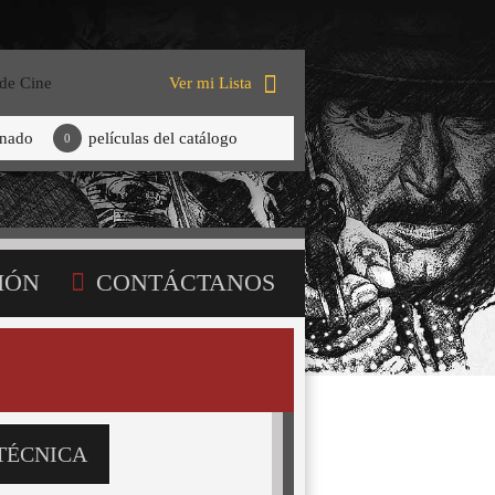
 de Cine
Ver mi Lista
onado
películas del catálogo
0
IÓN
CONTÁCTANOS
TÉCNICA