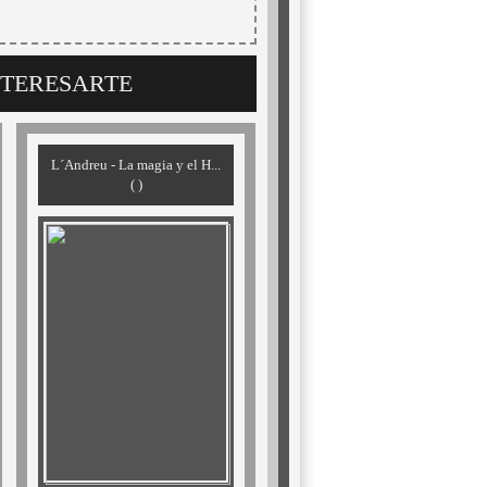
NTERESARTE
L´Andreu - La magia y el H...
( )