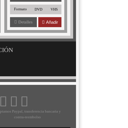
Formato
DVD
VHS
Detalles
Añadir
CIÓN
ptamos Paypal, transferencia bancaria y
contra-reembolso