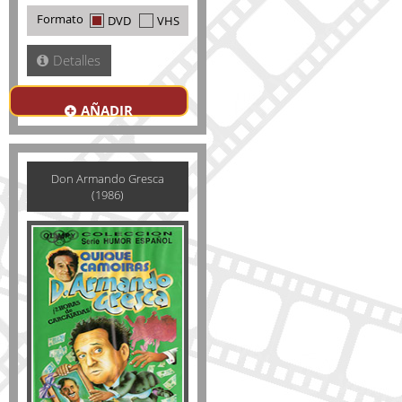
Formato
DVD
VHS
Detalles
AÑADIR
Don Armando Gresca
(1986)