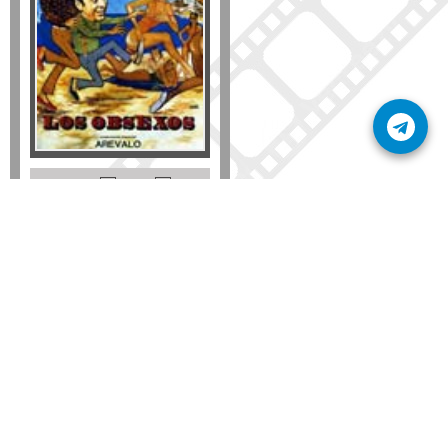
Formato
DVD
VHS
Detalles
AÑADIR
SÚSCRIBETE A NUESTRO BOLETÍN