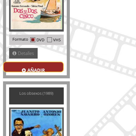
Formato
DVD
VHS
Detalles
AÑADIR
Los obsexos (1989)