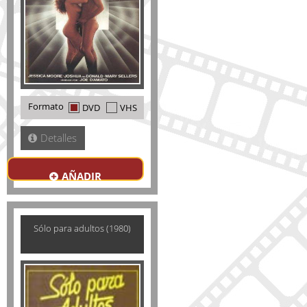
Formato
DVD
VHS
Detalles
AÑADIR
Sólo para adultos (1980)