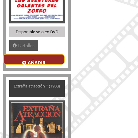
Disponible solo en DVD
Detalles
AÑADIR
Extraña atracción * (1988)