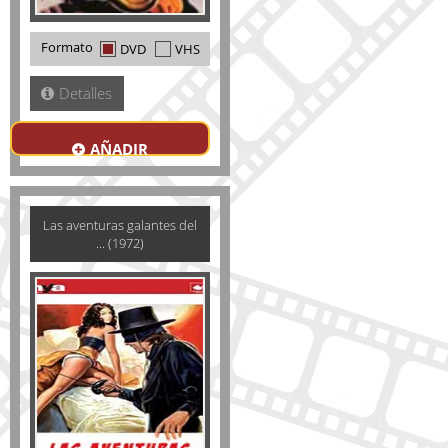
Formato
DVD
VHS
Detalles
AÑADIR
Las aventuras galantes del
... (1972)