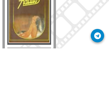
Formato
DVD
VHS
Detalles
AÑADIR