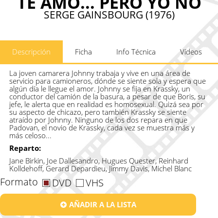
TE AMO... PERO YO NO
SERGE GAINSBOURG (1976)
Descripción
Ficha
Info Técnica
Vídeos
La joven camarera Johnny trabaja y vive en una área de
servicio para camioneros, dónde se siente sola y espera que
algún día le llegue el amor. Johnny se fija en Krassky, un
conductor del camión de la basura, a pesar de que Boris, su
jefe, le alerta que en realidad es homosexual. Quizá sea por
su aspecto de chicazo, pero también Krassky se siente
atraído por Johnny. Ninguno de los dos repara en que
Padovan, el novio de Krassky, cada vez se muestra más y
más celoso...
Reparto:
Jane Birkin, Joe Dallesandro, Hugues Quester, Reinhard
Kolldehoff, Gerard Depardieu, Jimmy Davis, Michel Blanc
Formato
DVD
VHS
AÑADIR A LA LISTA