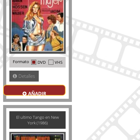
Formato
DVD
VHS
Detalles
AÑADIR
El ultimo Tango en New
York (1986)