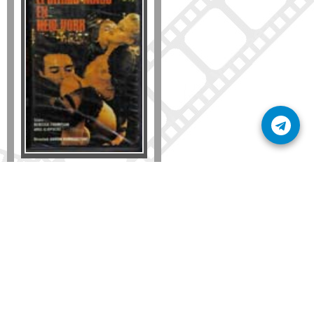
Formato
DVD
VHS
Detalles
AÑADIR