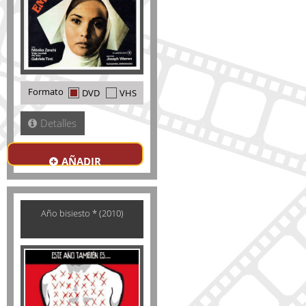
Formato
DVD
VHS
Detalles
AÑADIR
Año bisiesto * (2010)