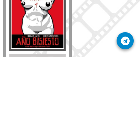
Formato
DVD
VHS
Detalles
AÑADIR
SÚSCRIBETE A NUESTRO BOLETÍN