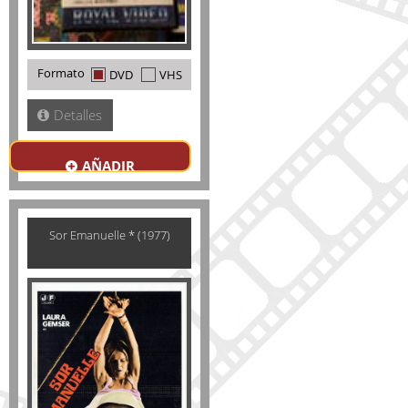
Formato
DVD
VHS
Detalles
AÑADIR
Sor Emanuelle * (1977)