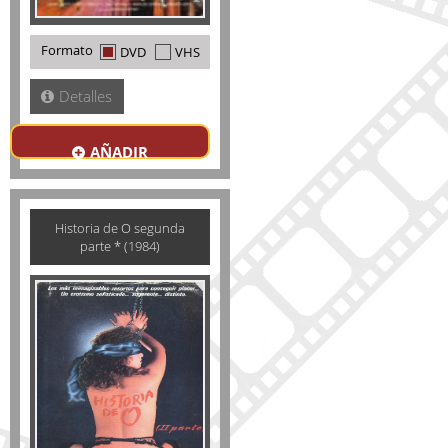
Formato
DVD
VHS
Detalles
AÑADIR
Historia de O segunda
parte * (1984)