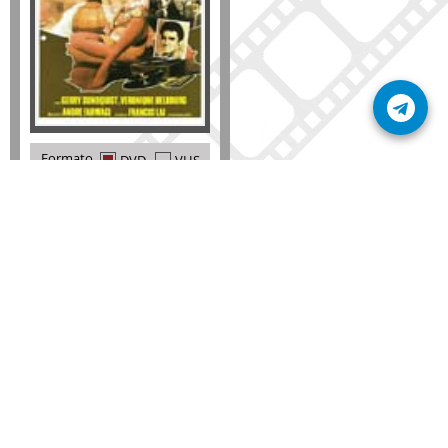
Formato
DVD
VHS
Detalles
AÑADIR
SÚSCRIBETE A NUESTRO BOLETÍN
Mantente informado sobre las últimas nosvedades
de nuestra web.