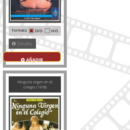
Formato
DVD
VHS
Detalles
AÑADIR
Ninguna virgen en el
colegio (1978)