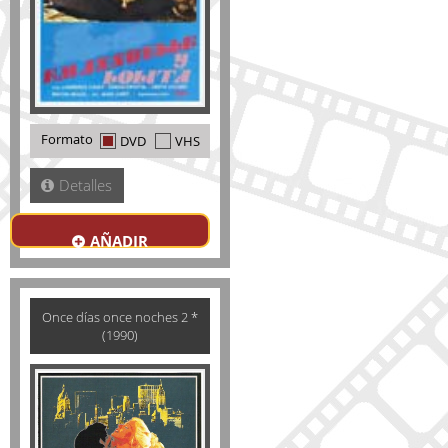
Formato
DVD
VHS
Detalles
AÑADIR
Once días once noches 2 *
(1990)