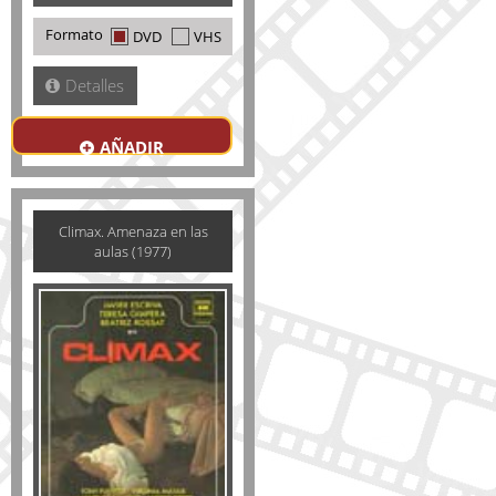
Formato
DVD
VHS
Detalles
AÑADIR
Climax. Amenaza en las
aulas (1977)