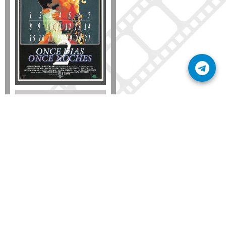
Formato
DVD
VHS
Detalles
AÑADIR
SÚSCRIBETE A NUESTRO BOLETÍN