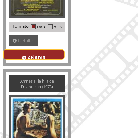
Formato
DVD
VHS
Detalles
AÑADIR
Amnesia (la hija de
Emanuelle) (1975)