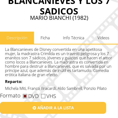
BLANCANIEVES Y LOS 7
SADICOS
MARIO BIANCHI (1982)
Descripción
Ficha
Info Técnica
Vídeos
La Blancanieves de Disney convertida en una apetitosa
mujer, la madrastra Crimilda es un travesti peligrosa y los 7
enanitos son 7 sádicos, jóvenes y guapos que hacen el amor
como locos a Blancanieves. La madrastra es convertida en
hombre para destruir a Blancanieves, que es salvada por un
principe azul, que además de inútil es tartamudo. Comedia
erótica italiana de gran efecto.
Reparto:
Michela Miti, Franco Bracardi, Aldo Sambrell, Ponzio Pilato
Formato
DVD
VHS
AÑADIR A LA LISTA