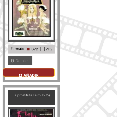
Formato
DVD
VHS
Detalles
AÑADIR
La prostituta Feliz (1975)