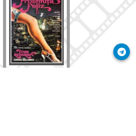
Formato
DVD
VHS
Detalles
AÑADIR