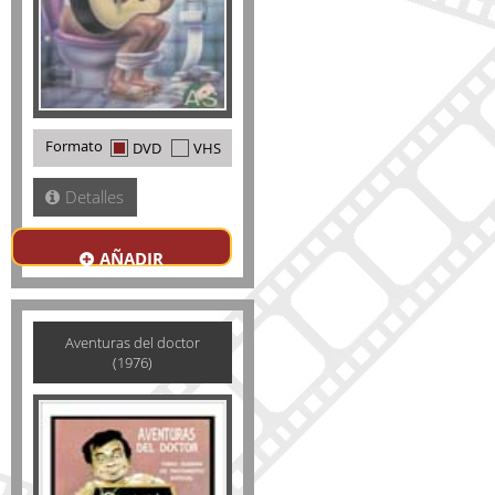
Formato
DVD
VHS
Detalles
AÑADIR
Aventuras del doctor
(1976)