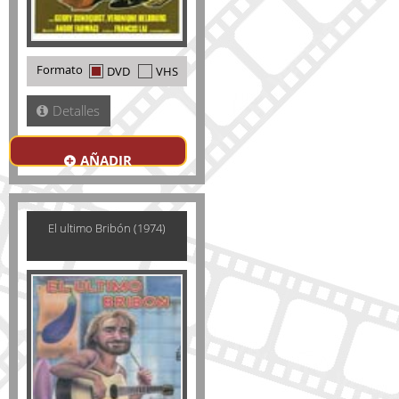
Formato
DVD
VHS
Detalles
AÑADIR
El ultimo Bribón (1974)