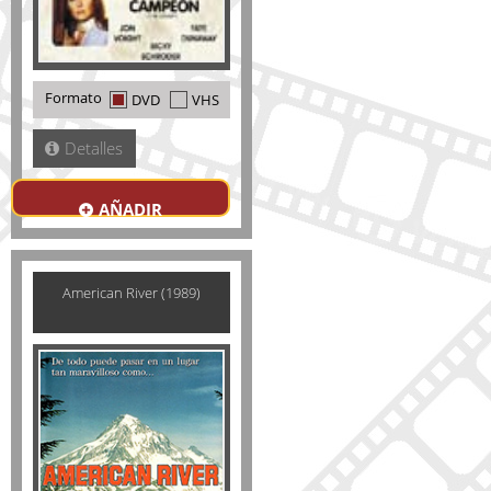
Formato
DVD
VHS
Detalles
AÑADIR
American River (1989)