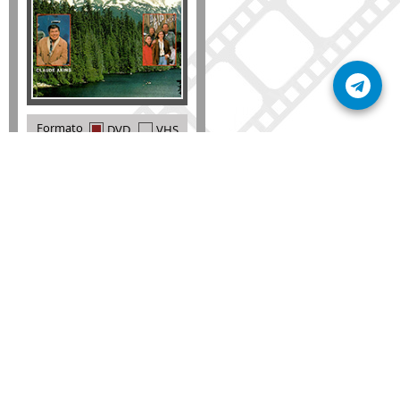
Formato
DVD
VHS
Detalles
AÑADIR
SÚSCRIBETE A NUESTRO BOLETÍN
Mantente informado sobre las últimas nosvedades
de nuestra web.