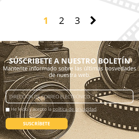
1
2
3
SÚSCRIBETE A NUESTRO BOLETÍN
Mantente informado sobre las últimas nosvedades
de nuestra web.
He leído y acepto la
política de privacidad
.
SUSCRÍBETE