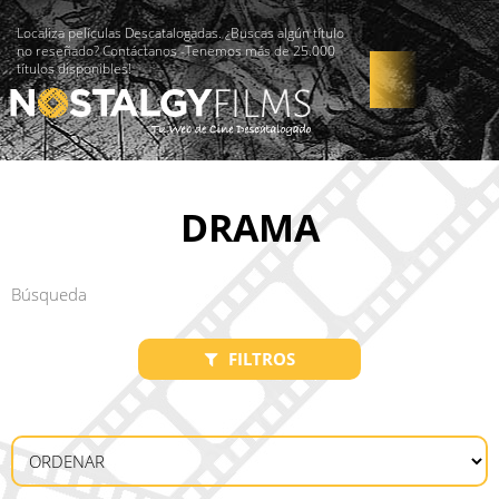
Localiza películas Descatalogadas. ¿Buscas algún título
no reseñado? Contáctanos -Tenemos más de 25.000
títulos disponibles!
DRAMA
FILTROS