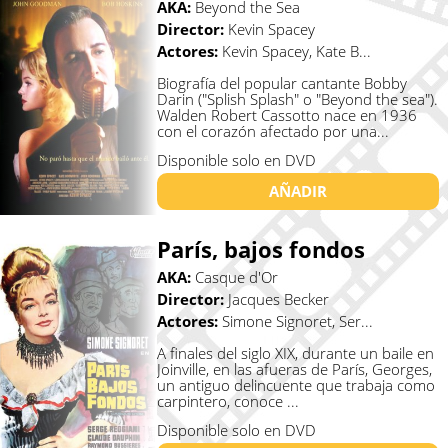
AKA:
Beyond the Sea
Director:
Kevin Spacey
Actores:
Kevin Spacey, Kate B...
Biografía del popular cantante Bobby
Darin ("Splish Splash" o "Beyond the sea").
Walden Robert Cassotto nace en 1936
con el corazón afectado por una...
Disponible solo en DVD
AÑADIR
París, bajos fondos
AKA:
Casque d'Or
Director:
Jacques Becker
Actores:
Simone Signoret, Ser...
A finales del siglo XIX, durante un baile en
Joinville, en las afueras de París, Georges,
un antiguo delincuente que trabaja como
carpintero, conoce ...
Disponible solo en DVD