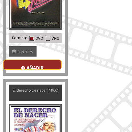
Formato
DVD
VHS
Detalles
AÑADIR
El derecho de nacer (1966)