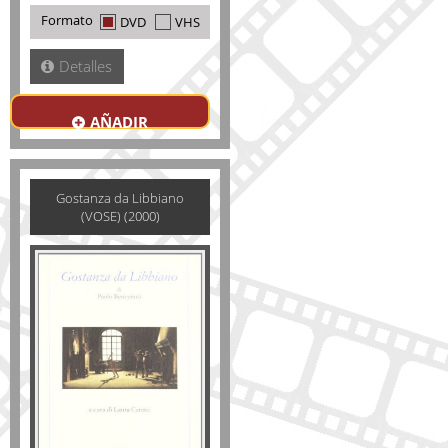
Formato
DVD
VHS
Detalles
AÑADIR
Gostanza da Libbiano
(VOSE) (2000)