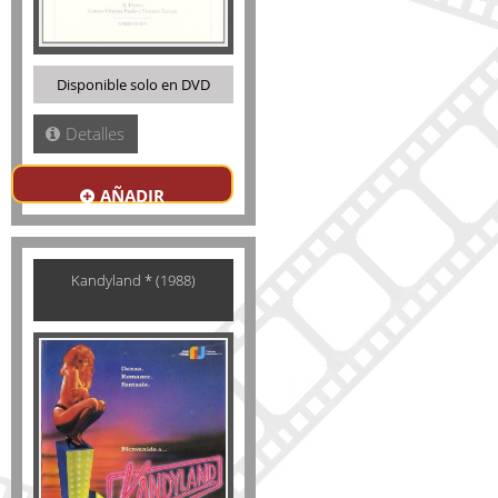
Disponible solo en DVD
Detalles
AÑADIR
Kandyland * (1988)