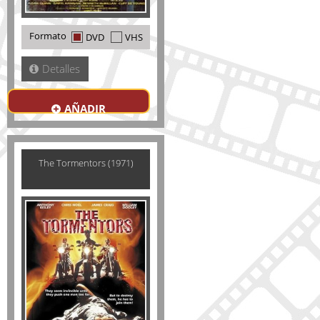
Formato
DVD
VHS
Detalles
AÑADIR
The Tormentors (1971)