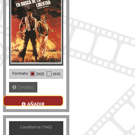
Formato
DVD
VHS
Detalles
AÑADIR
Casablanca (1942)