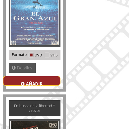
Formato
DVD
VHS
Detalles
AÑADIR
En busca de la libertad *
(1979)