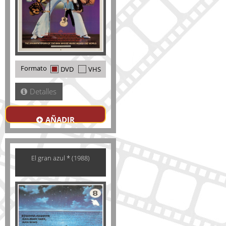
Formato
DVD
VHS
Detalles
AÑADIR
El gran azul * (1988)