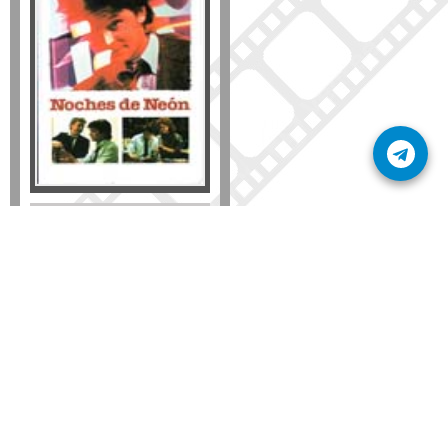
Formato
DVD
VHS
Detalles
AÑADIR