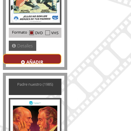
Formato
DVD
VHS
Detalles
AÑADIR
Padre nuestro (1985)