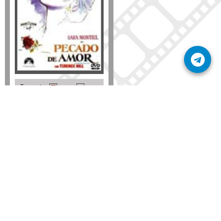
Formato
DVD
VHS
Detalles
AÑADIR
SÚSCRIBETE A NUESTRO BOLETÍN
Mantente informado sobre las últimas nosvedades