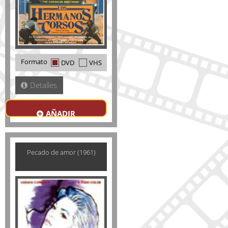
Formato
DVD
VHS
Detalles
AÑADIR
Pecado de amor (1961)