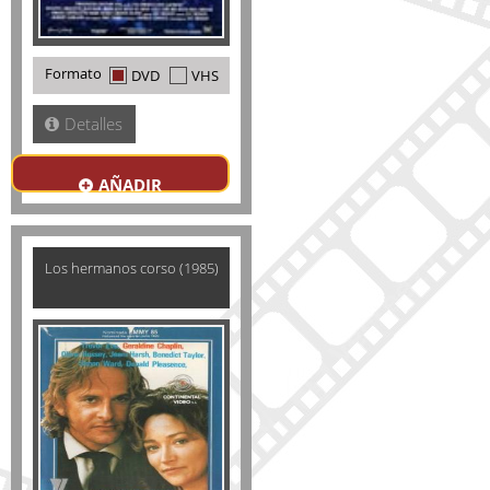
Formato
DVD
VHS
Detalles
AÑADIR
Los hermanos corso (1985)