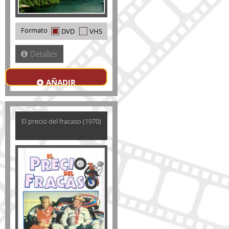
Formato
DVD
VHS
Detalles
AÑADIR
El precio del fracaso (1970)