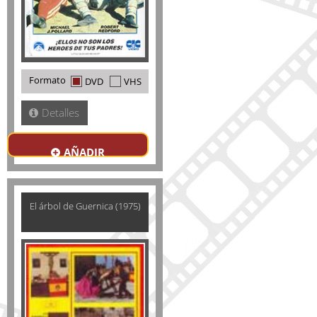
Formato
DVD
VHS
Detalles
AÑADIR
El árbol de Guernica (1975)