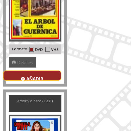
Formato
DVD
VHS
Detalles
AÑADIR
Amor y dinero (1981)