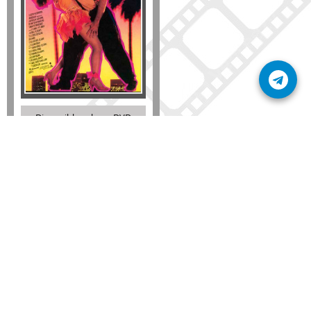
Disponible solo en DVD
Detalles
AÑADIR
SÚSCRIBETE A NUESTRO BOLETÍN
Mantente informado sobre las últimas nosvedades