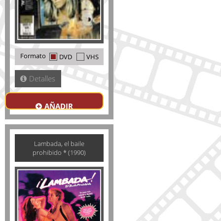
Formato
DVD
VHS
Detalles
AÑADIR
Lambada, el baile
prohibido * (1990)