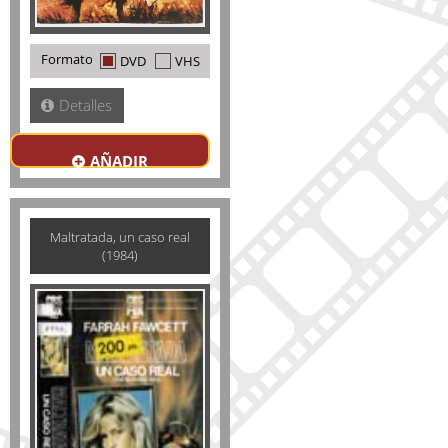
Formato
DVD
VHS
Detalles
AÑADIR
Maltratada, un caso real
(1984)