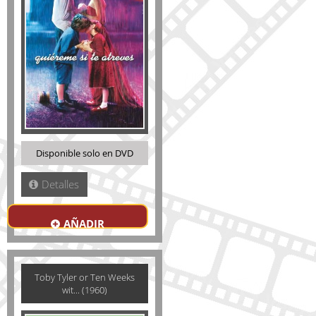
Disponible solo en DVD
Detalles
AÑADIR
Toby Tyler or Ten Weeks
wit... (1960)