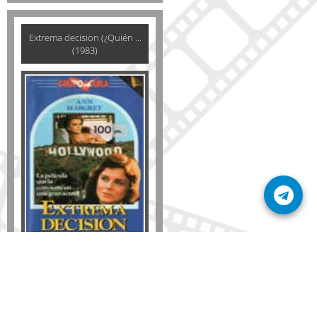
Extrema decision (¿Quién ...
(1983)
Formato
DVD
VHS
Detalles