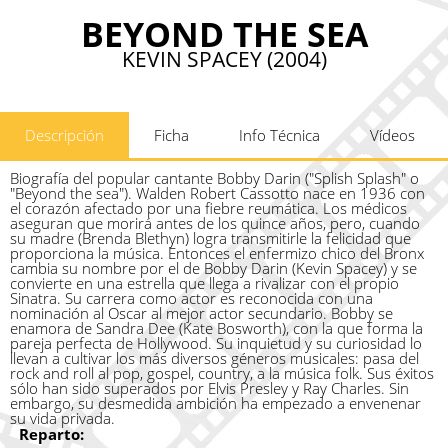
BEYOND THE SEA
KEVIN SPACEY (2004)
Descripción
Ficha
Info Técnica
Vídeos
Biografía del popular cantante Bobby Darin ("Splish Splash" o
"Beyond the sea"). Walden Robert Cassotto nace en 1936 con
el corazón afectado por una fiebre reumática. Los médicos
aseguran que morirá antes de los quince años, pero, cuando
su madre (Brenda Blethyn) logra transmitirle la felicidad que
proporciona la música. Entonces el enfermizo chico del Bronx
cambia su nombre por el de Bobby Darin (Kevin Spacey) y se
convierte en una estrella que llega a rivalizar con el propio
Sinatra. Su carrera como actor es reconocida con una
nominación al Oscar al mejor actor secundario. Bobby se
enamora de Sandra Dee (Kate Bosworth), con la que forma la
pareja perfecta de Hollywood. Su inquietud y su curiosidad lo
llevan a cultivar los más diversos géneros musicales: pasa del
rock and roll al pop, gospel, country, a la música folk. Sus éxitos
sólo han sido superados por Elvis Presley y Ray Charles. Sin
embargo, su desmedida ambición ha empezado a envenenar
su vida privada.
Reparto: