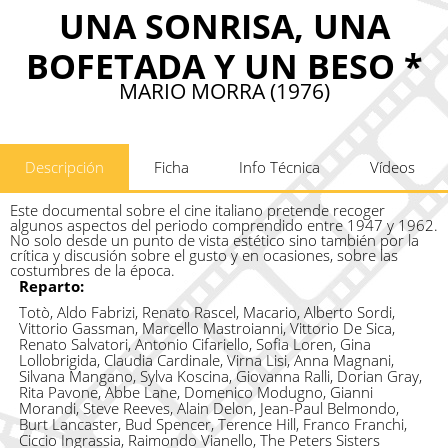
UNA SONRISA, UNA
BOFETADA Y UN BESO *
MARIO MORRA (1976)
Descripción
Ficha
Info Técnica
Vídeos
Este documental sobre el cine italiano pretende recoger
algunos aspectos del periodo comprendido entre 1947 y 1962.
No solo desde un punto de vista estético sino también por la
crítica y discusión sobre el gusto y en ocasiones, sobre las
costumbres de la época.
Reparto:
Totò, Aldo Fabrizi, Renato Rascel, Macario, Alberto Sordi,
Vittorio Gassman, Marcello Mastroianni, Vittorio De Sica,
Renato Salvatori, Antonio Cifariello, Sofia Loren, Gina
Lollobrigida, Claudia Cardinale, Virna Lisi, Anna Magnani,
Silvana Mangano, Sylva Koscina, Giovanna Ralli, Dorian Gray,
Rita Pavone, Abbe Lane, Domenico Modugno, Gianni
Morandi, Steve Reeves, Alain Delon, Jean-Paul Belmondo,
Burt Lancaster, Bud Spencer, Terence Hill, Franco Franchi,
Ciccio Ingrassia, Raimondo Vianello, The Peters Sisters