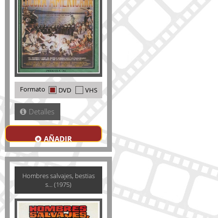
Formato
DVD
VHS
Detalles
AÑADIR
Hombres salvajes, bestias
s... (1975)