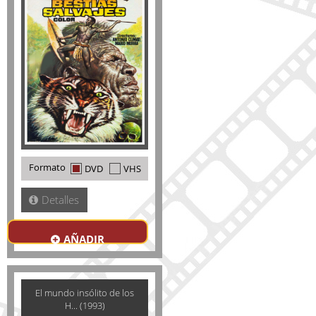
Formato
DVD
VHS
Detalles
AÑADIR
El mundo insólito de los
H... (1993)