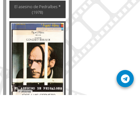
El asesino de Pedralbes *
(1978)
Formato
DVD
VHS
Detalles
AÑADIR