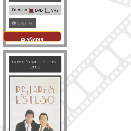
Formato
DVD
VHS
Detalles
AÑADIR
La extraña pareja: Pajares...
(2003)