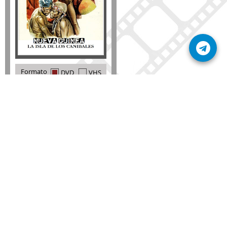
Formato
DVD
VHS
Detalles
AÑADIR
SÚSCRIBETE A NUESTRO BOLETÍN
Mantente informado sobre las últimas nosvedades
de nuestra web.