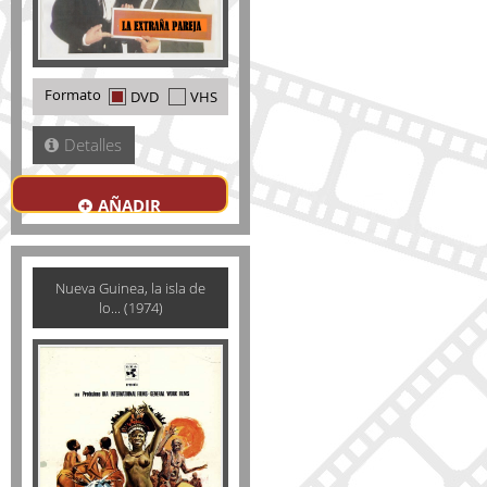
Formato
DVD
VHS
Detalles
AÑADIR
Nueva Guinea, la isla de
lo... (1974)