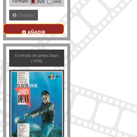
Formato
DVD
VHS
Detalles
AÑADIR
El retrato de James Dean
(1976)