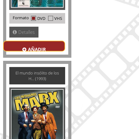
Formato
DVD
VHS
Detalles
AÑADIR
El mundo insólito de los
H... (1993)