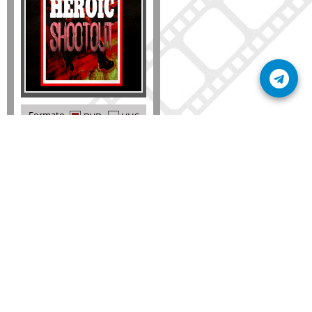
Formato
DVD
VHS
Detalles
AÑADIR
SÚSCRIBETE A NUESTRO BOLETÍN
Mantente informado sobre las últimas nosvedades