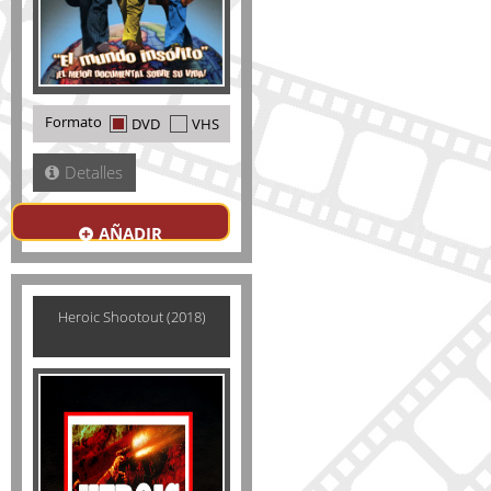
Formato
DVD
VHS
Detalles
AÑADIR
Heroic Shootout (2018)