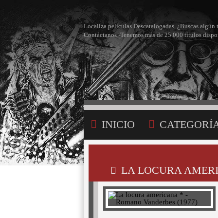
Localiza películas Descatalogadas. ¿Buscas algún 
Contáctanos -Tenemos más de 25.000 títulos dispo
INICIO
CATEGORÍ
BÚSQUEDA
MI LI
LA LOCURA AMERI