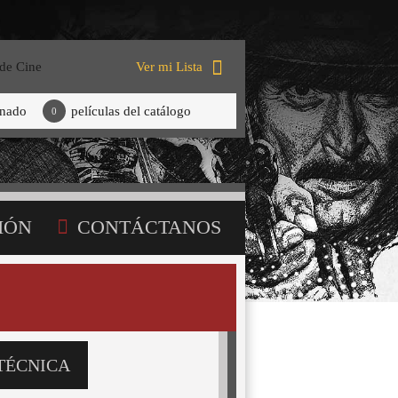
 de Cine
Ver mi Lista
onado
películas del catálogo
0
IÓN
CONTÁCTANOS
TÉCNICA