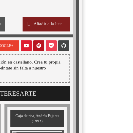
o
Añadir a la lista
OOGLE+
ión en castellano. Crea tu propia
púntate sin falta a nuestro
NTERESARTE
Caja de risa, Andrés Pajares
(1993)