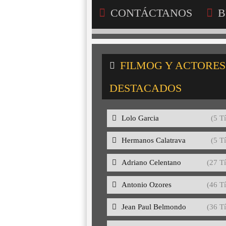
CONTÁCTANOS
B
FILMOG Y ACTORES
DESTACADOS
Lolo Garcia
(5 Tí
Hermanos Calatrava
(5 Tí
Adriano Celentano
(27 Tí
Antonio Ozores
(46 Tí
Jean Paul Belmondo
(36 Tí