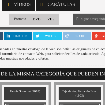
VÍDEOS
CARÁTULAS
sigue navegand
Formato
DVD
VHS
LINKEDIN
TWITTER
REDDIT
G
señadas en nuestro catalogo de la web son películas originales de colecc
 el formulario de contacto Web, para solicitar detalles de cada articulo. A
odas nuestras novedades y ofertas.
 DE LA MISMA CATEGORÍA QUE PUEDEN I
Heroic Shootout (2018)
Caja de risa, Fernando Este...
(1993)