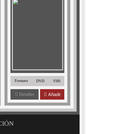
Formato
DVD
VHS
Detalles
Añadir
CIÓN