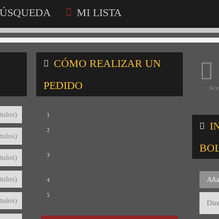
ÚSQUEDA
MI LISTA
CÓMO REALIZAR UN
PEDIDO
Ace
Consulta nuestro catálogo
tulos)
1
I
Selecciona los títulos que te interesan
2
tulos)
para crear tu lista de consultas
BO
Revisa tu lista y rellena el formulario
3
tulos)
con tus datos
Envíanos tu lista de consultas
tulos)
Aña
4
Te mandaremos el detalle del pedido
5
tulos)
con precios y condiciones de pago