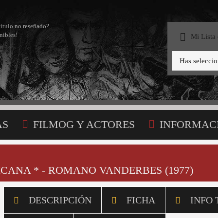
título no reseñado?
nibles!
Mi Lista
Has selecci
AS
FILMOG Y ACTORES
INFORMAC
STA
CANA * - ROMANO VANDERBES (1977)
DESCRIPCIÓN
FICHA
INFO 