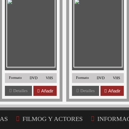
Formato
Formato
DVD
VHS
DVD
VHS
Detalles
Añadir
Detalles
Añadir
AS
FILMOG Y ACTORES
INFORMA