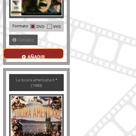
Formato
DVD
VHS
Detalles
AÑADIR
La locura americana II *
(1980)