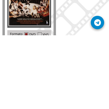
Formato
DVD
VHS
Detalles
AÑADIR
SÚSCRIBETE A NUESTRO BOLETÍN
Mantente informado sobre las últimas nosvedades
de nuestra web.