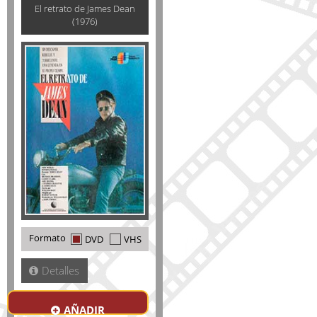
El retrato de James Dean
(1976)
Formato
DVD
VHS
Detalles
AÑADIR