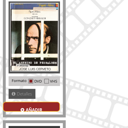
Formato
DVD
VHS
Detalles
AÑADIR