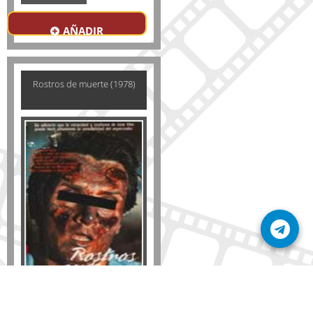
AÑADIR
Rostros de muerte (1978)
Formato
DVD
VHS