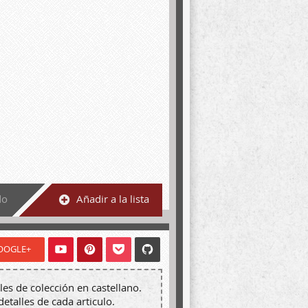
do
Añadir a la lista
OOGLE+
les de colección en castellano.
detalles de cada articulo.