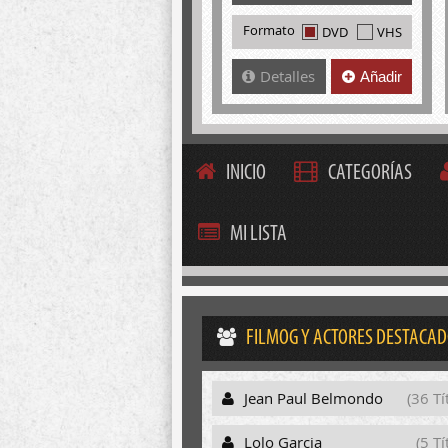
Formato
DVD
VHS
Detalles
Añadir
INICIO
CATEGORÍAS
MI LISTA
FILMOG Y ACTORES DESTACA
Jean Paul Belmondo
(36 Tí
Lolo Garcia
(5 Tí