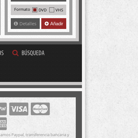
Formato
DVD
VHS
Detalles
Añadir
OS
BÚSQUEDA
amos Paypal, transferencia bancaria y