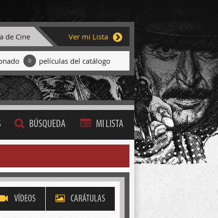
ta de Cine
Ver mi Lista
ionado
películas del catálogo
0
S
BÚSQUEDA
MI LISTA
VÍDEOS
CARÁTULAS