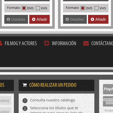
Formato
Formato
DVD
VHS
DVD
VHS
Detalles
Detalles
Añadir
Añadir
FILMOG Y ACTORES
INFORMACIÓN
CONTÁCTAN
DOS
CÓMO REALIZAR UN PEDIDO
Consulta nuestro catálogo
tulos)
1
Selecciona los títulos que te
2
Acept
tulos)
interesan para crear tu lista de