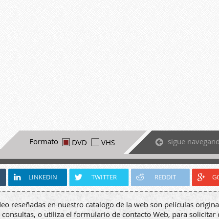
sigue navegan
Formato
DVD
VHS
LINKEDIN
TWITTER
REDDIT
G
deo reseñadas en nuestro catalogo de la web son películas origina
 consultas, o utiliza el formulario de contacto Web, para solicitar 