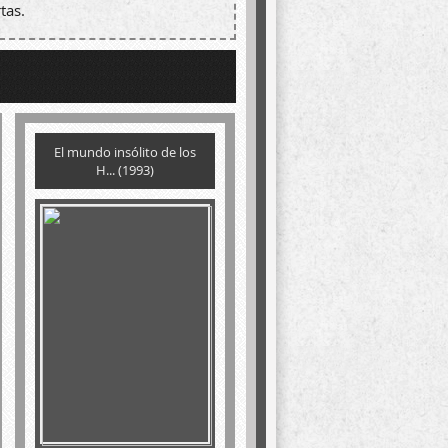
tas.
El mundo insólito de los
H... (1993)