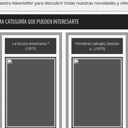
nuestro Newsletter para descubrir todas nuestras novedades y ofer
MA CATEGORÍA QUE PUEDEN INTERESARTE
La locura americana *
Hombres salvajes, bestias
(1977)
s... (1975)