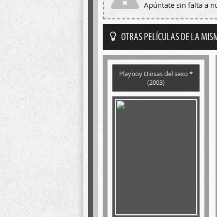
Apúntate sin falta a 
OTRAS PELÍCULAS DE LA MIS
Playboy Diosas del sexo *
(2003)