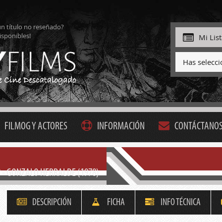
ún título no reseñado?
isponibles!
Mi Lis
Has selecc
FILMOG Y ACTORES
INFORMACIÓN
CONTÁCTANO
* - GONZALO HERRALDE (1978)
DESCRIPCIÓN
FICHA
INFO TÉCNICA