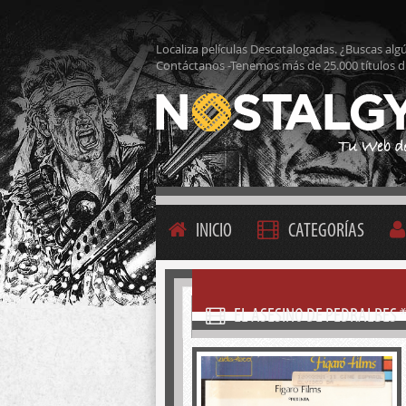
Localiza películas Descatalogadas. ¿Buscas alg
Contáctanos -Tenemos más de 25.000 títulos d
INICIO
CATEGORÍAS
EL ASESINO DE PEDRALBES 