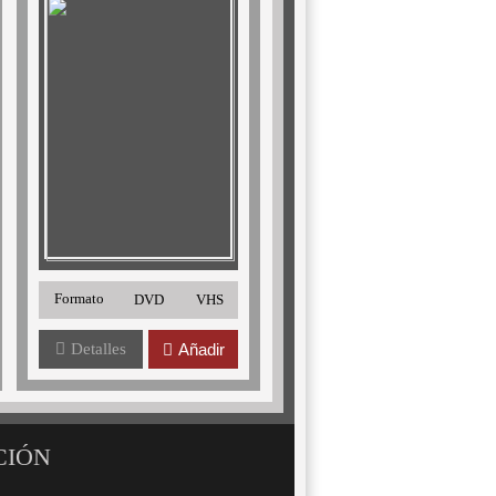
Formato
DVD
VHS
Detalles
Añadir
CIÓN