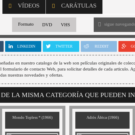
VÍDEOS
CARÁTULAS
sigue navegand
Formato
DVD
VHS
LINKEDIN
TWITTER
REDDIT
G
señadas en nuestro catalogo de la web son películas originales de colecc
 el formulario de contacto Web, para solicitar detalles de cada articulo. A
odas nuestras novedades y ofertas.
 DE LA MISMA CATEGORÍA QUE PUEDEN I
Mondo Topless * (1966)
Adiós África (1966)