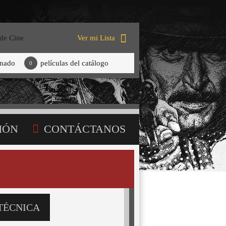
 de Cine
Ver mi Lista
onado
películas del catálogo
0
IÓN
CONTÁCTANOS
TÉCNICA