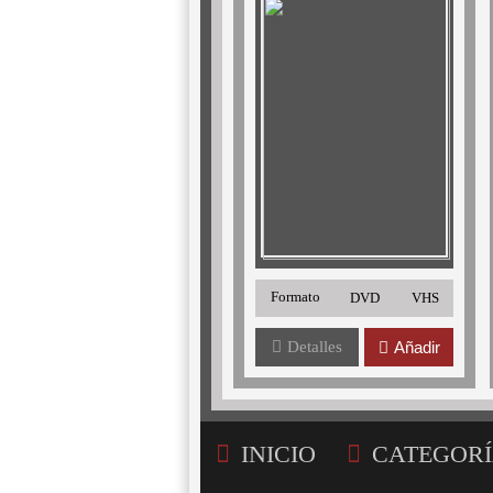
Formato
DVD
VHS
Detalles
Añadir
INICIO
CATEGORÍ