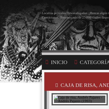
Localiza películas Descatalogadas. ¿Buscas algún 
Contáctanos -Tenemos más de 25.000 títulos dispo
INICIO
CATEGORÍ
BÚSQUEDA
MI LI
CAJA DE RISA, AN