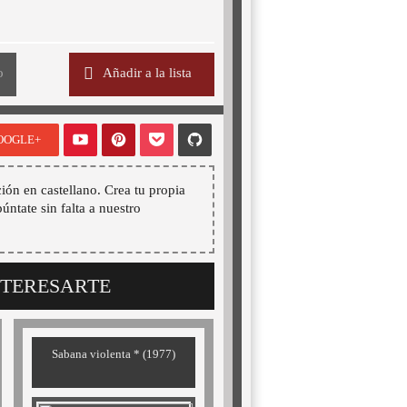
o
Añadir a la lista
OOGLE+
ión en castellano. Crea tu propia
púntate sin falta a nuestro
NTERESARTE
Sabana violenta * (1977)