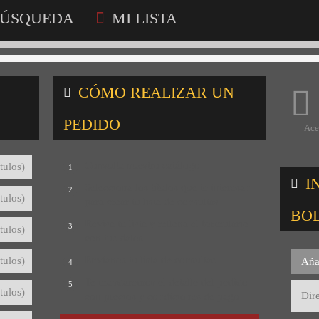
ÚSQUEDA
MI LISTA
CÓMO REALIZAR UN
PEDIDO
Ace
Consulta nuestro catálogo
tulos)
1
I
Selecciona los títulos que te interesan
2
tulos)
para crear tu lista de consultas
BO
Revisa tu lista y rellena el formulario
3
tulos)
con tus datos
Envíanos tu lista de consultas
tulos)
Aña
4
Te mandaremos el detalle del pedido
5
tulos)
con precios y condiciones de pago