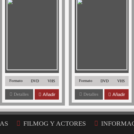
Formato
Formato
DVD
VHS
DVD
VHS
Detalles
Añadir
Detalles
Añadir
AS
FILMOG Y ACTORES
INFORMA