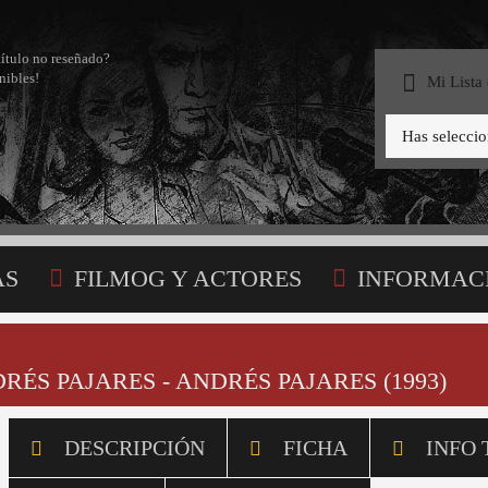
título no reseñado?
nibles!
Mi Lista
Has selecci
AS
FILMOG Y ACTORES
INFORMAC
STA
DRÉS PAJARES - ANDRÉS PAJARES (1993)
DESCRIPCIÓN
FICHA
INFO 