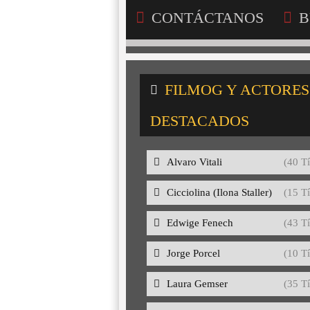
CONTÁCTANOS
B
FILMOG Y ACTORES
DESTACADOS
Alvaro Vitali
(40 Tí
Cicciolina (Ilona Staller)
(15 Tí
Edwige Fenech
(43 Tí
Jorge Porcel
(10 Tí
Laura Gemser
(35 Tí