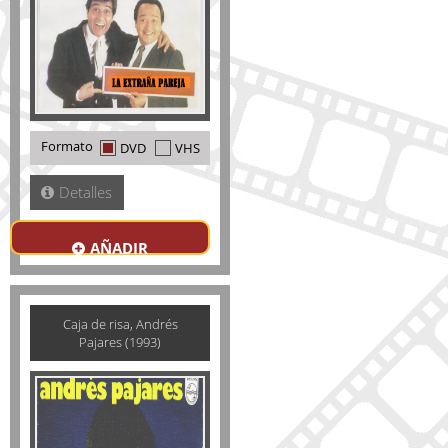
Formato
DVD
VHS
Detalles
AÑADIR
Caja de risa, Andrés
Pajares (1993)