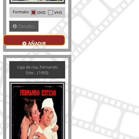
Formato
DVD
VHS
Detalles
AÑADIR
Caja de risa, Fernando
Este... (1993)