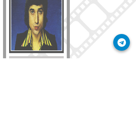
Formato
DVD
VHS
Detalles
AÑADIR
SÚSCRIBETE A NUESTRO BOLETÍN