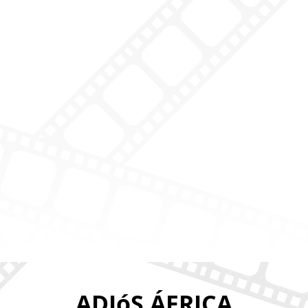
ADIóS ÁFRICA