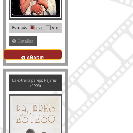
Formato
DVD
VHS
Detalles
AÑADIR
La extraña pareja: Pajares...
(2003)