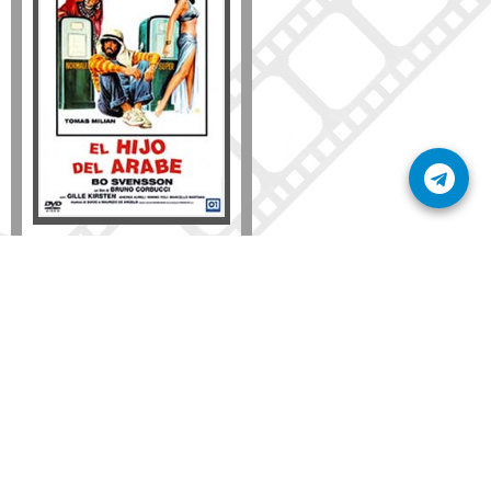
Formato
DVD
VHS
Detalles
AÑADIR