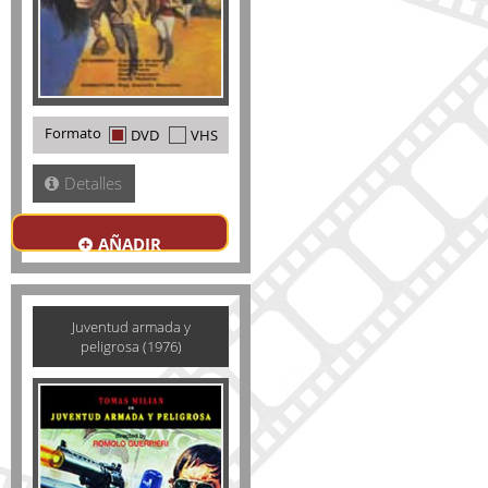
Formato
DVD
VHS
Detalles
AÑADIR
Juventud armada y
peligrosa (1976)