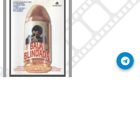
Formato
DVD
VHS
Detalles
AÑADIR