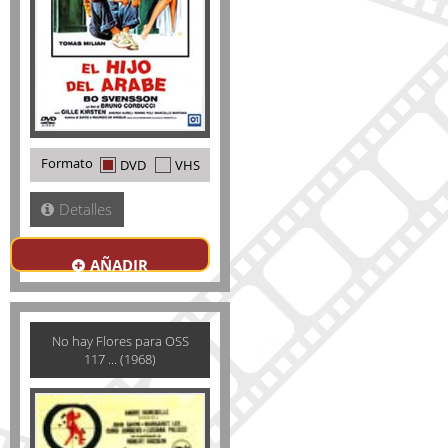
Formato
DVD
VHS
Detalles
AÑADIR
No hay Flores para OSS
117 ... (1968)