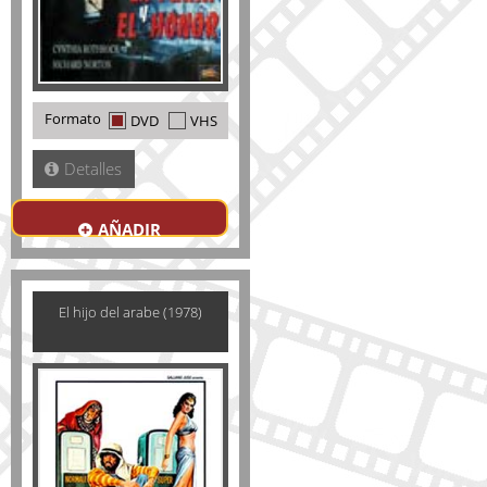
Formato
DVD
VHS
Detalles
AÑADIR
El hijo del arabe (1978)