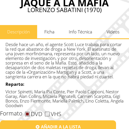
JAQUE A LA MAFIA
LORENZO SABATINI (1970)
Descripción
Ficha
Info Técnica
Vídeos
Desde hace un año, el agente Scott Luce trabaja para cortar
la red que abastece de droga a New York. El asesinato de
una joven morfinómana, representa por un lado, un nuevo
elemento de investigación, y por otro, desorientación y
sorpresa en el seno de la Mafia. Esto, añadido a la
desaparición de dos maletas repletas de droga, llevan al
capo de la «Organización» Martigan y a Scott, a una
sangrienta carrera en la que no habrá piedad ni cuartel.
Reparto:
Victor Spinetti, Maria Pia Conte, Pier Paolo Capponi, Nestor
Garay, Alan Collins, Micaela Pignatelli, Carmen Scarpitta, Gigi
Bonos, Enzo Fiermonte, Mariella Palmich, Lino Coletta, Angela
Goodwin
Formato
DVD
VHS
AÑADIR A LA LISTA