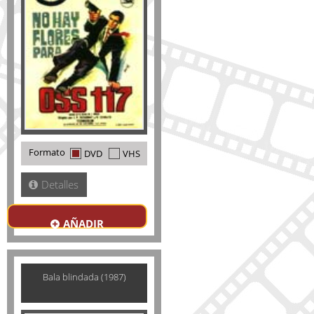
Formato
DVD
VHS
Detalles
AÑADIR
Bala blindada (1987)