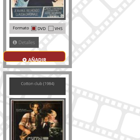
Formato
DVD
VHS
Detalles
AÑADIR
Cotton club (1984)