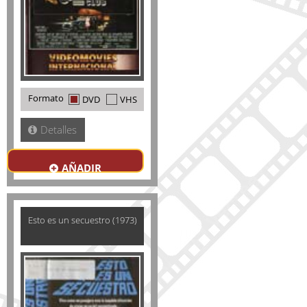
Formato
DVD
VHS
Detalles
AÑADIR
Esto es un secuestro (1973)