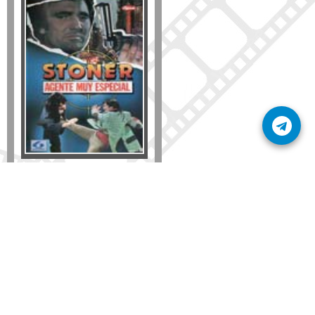
Formato
DVD
VHS
Detalles
AÑADIR