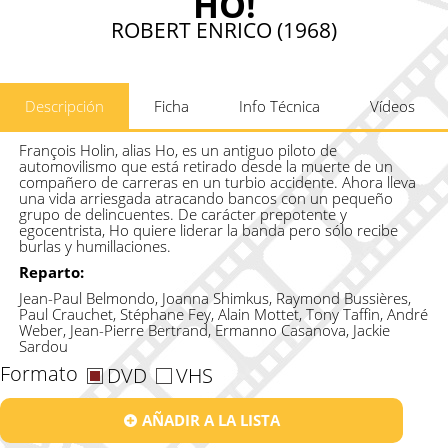
HO!
ROBERT ENRICO (1968)
Descripción
Ficha
Info Técnica
Vídeos
François Holin, alias Ho, es un antiguo piloto de
automovilismo que está retirado desde la muerte de un
compañero de carreras en un turbio accidente. Ahora lleva
una vida arriesgada atracando bancos con un pequeño
grupo de delincuentes. De carácter prepotente y
egocentrista, Ho quiere liderar la banda pero sólo recibe
burlas y humillaciones.
Reparto:
Jean-Paul Belmondo, Joanna Shimkus, Raymond Bussières,
Paul Crauchet, Stéphane Fey, Alain Mottet, Tony Taffin, André
Weber, Jean-Pierre Bertrand, Ermanno Casanova, Jackie
Sardou
Formato
DVD
VHS
AÑADIR A LA LISTA