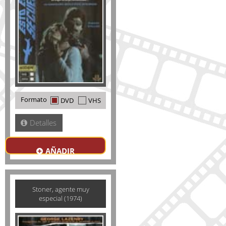
Formato
DVD
VHS
Detalles
AÑADIR
Stoner, agente muy
especial (1974)