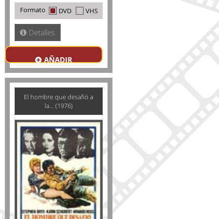
Formato
DVD
VHS
Detalles
AÑADIR
El hombre que desafió a
la... (1976)