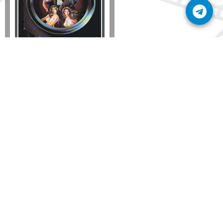
Formato
DVD
VHS
Detalles
AÑADIR
SÚSCRIBETE A NUESTRO BOLETÍN