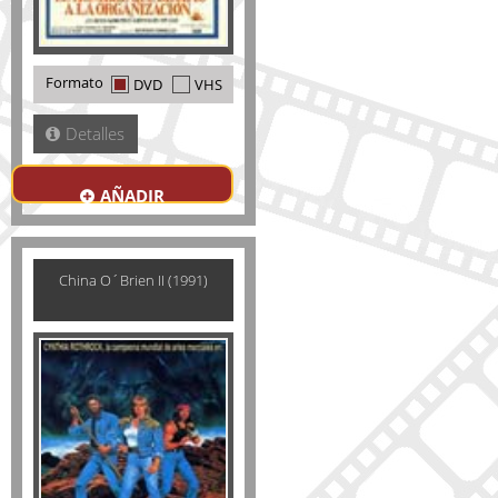
Formato
DVD
VHS
Detalles
AÑADIR
China O´Brien II (1991)