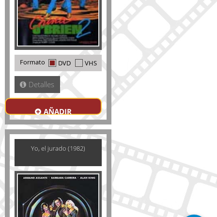
Formato
DVD
VHS
Detalles
AÑADIR
Yo, el jurado (1982)