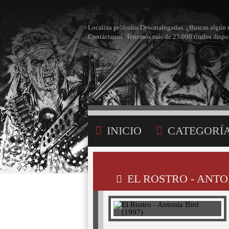
Localiza películas Descatalogadas. ¿Buscas algún 
Contáctanos -Tenemos más de 25.000 títulos dispo
INICIO
CATEGORÍ
BÚSQUEDA
MI LI
EL ROSTRO - ANTON