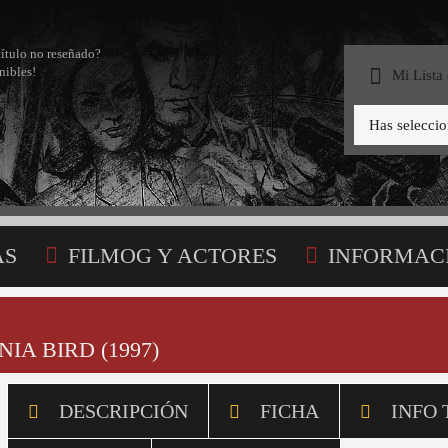
título no reseñado?
nibles!
Mi Lista
Has selecci
AS
FILMOG Y ACTORES
INFORMAC
STA
IA BIRD (1997)
DESCRIPCIÓN
FICHA
INFO 