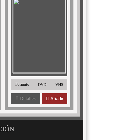
Formato
DVD
VHS
Detalles
Añadir
CIÓN