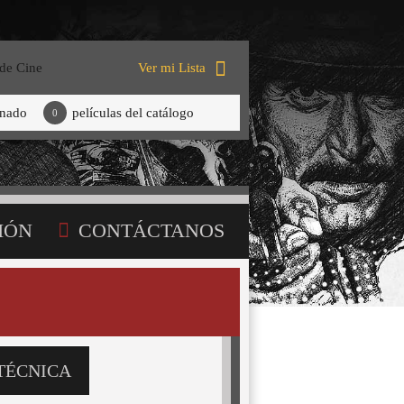
 de Cine
Ver mi Lista
onado
películas del catálogo
0
IÓN
CONTÁCTANOS
TÉCNICA