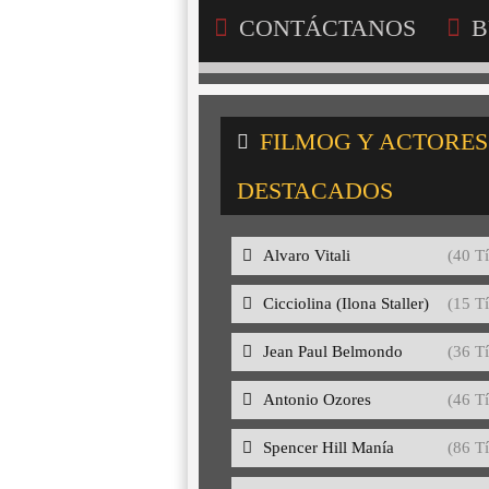
CONTÁCTANOS
B
FILMOG Y ACTORES
DESTACADOS
Alvaro Vitali
(40 Tí
Cicciolina (Ilona Staller)
(15 Tí
Jean Paul Belmondo
(36 Tí
Antonio Ozores
(46 Tí
Spencer Hill Manía
(86 Tí