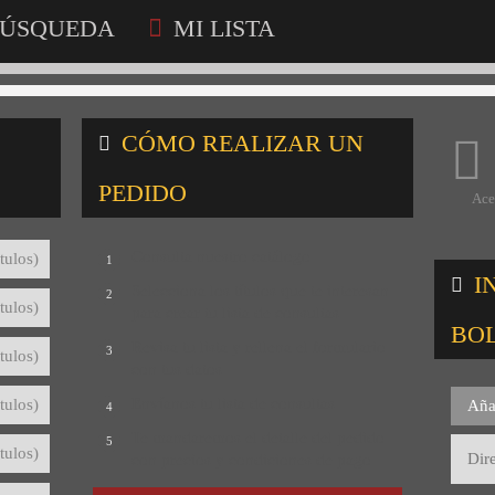
ÚSQUEDA
MI LISTA
CÓMO REALIZAR UN
PEDIDO
Ace
Consulta nuestro catálogo
tulos)
1
I
Selecciona los títulos que te interesan
2
tulos)
para crear tu lista de consultas
BO
Revisa tu lista y rellena el formulario
3
tulos)
con tus datos
Envíanos tu lista de consultas
tulos)
Aña
4
Te mandaremos el detalle del pedido
5
tulos)
con precios y condiciones de pago