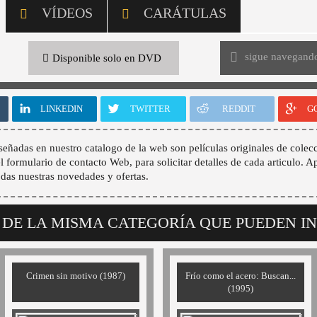
VÍDEOS
CARÁTULAS
sigue navegand
Disponible solo en DVD
LINKEDIN
TWITTER
REDDIT
G
señadas en nuestro catalogo de la web son películas originales de colecc
 el formulario de contacto Web, para solicitar detalles de cada articulo. A
odas nuestras novedades y ofertas.
 DE LA MISMA CATEGORÍA QUE PUEDEN I
Crimen sin motivo (1987)
Frío como el acero: Buscan...
(1995)