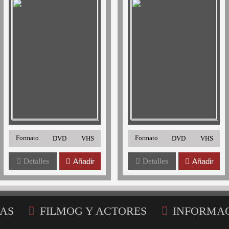
Formato
Formato
DVD
VHS
DVD
VHS
Detalles
Añadir
Detalles
Añadir
AS
FILMOG Y ACTORES
INFORMA