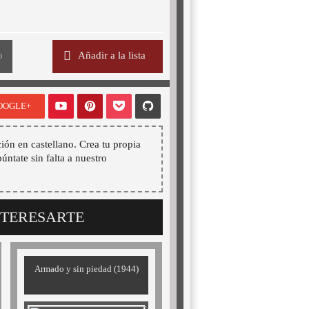
o
Añadir a la lista
OOGLE+
ión en castellano. Crea tu propia
púntate sin falta a nuestro
NTERESARTE
Armado y sin piedad (1944)