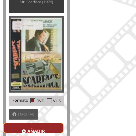
Mr. Scarface (1976)
Formato
DVD
VHS
Detalles
AÑADIR