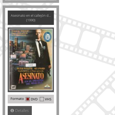
Asesinato en el callejón d...
(1990)
Formato
DVD
VHS
Detalles