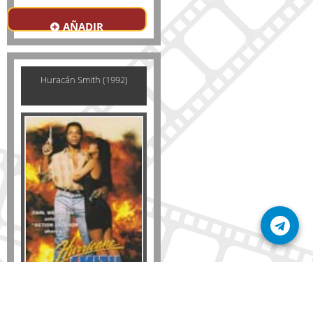
AÑADIR
Huracán Smith (1992)
Formato
DVD
VHS