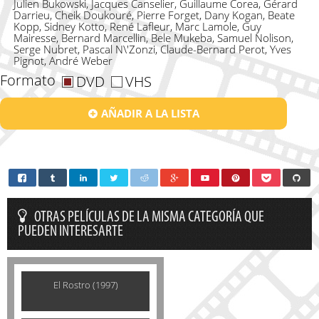
Julien Bukowski, Jacques Canselier, Guillaume Corea, Gérard
Darrieu, Cheik Doukouré, Pierre Forget, Dany Kogan, Beate
Kopp, Sidney Kotto, René Lafleur, Marc Lamole, Guy
Mairesse, Bernard Marcellin, Bele Mukeba, Samuel Nolison,
Serge Nubret, Pascal N\'Zonzi, Claude-Bernard Perot, Yves
Pignot, André Weber
Formato
DVD
VHS
AÑADIR A LA LISTA
OTRAS PELÍCULAS DE LA MISMA CATEGORÍA QUE
PUEDEN INTERESARTE
El Rostro (1997)