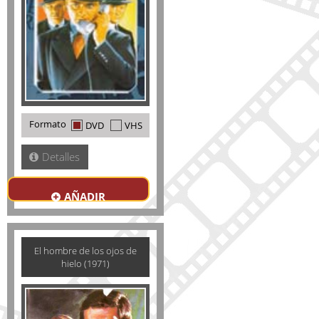
Formato
DVD
VHS
Detalles
AÑADIR
El hombre de los ojos de
hielo (1971)