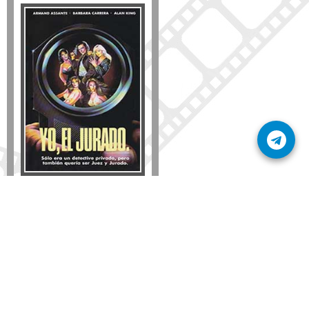
Formato
DVD
VHS
Detalles
AÑADIR