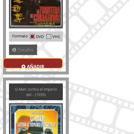
Formato
DVD
VHS
Detalles
AÑADIR
G-Men contra el imperio
del... (1935)