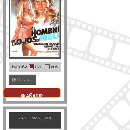
Formato
DVD
VHS
Detalles
AÑADIR
Yo, el jurado (1982)