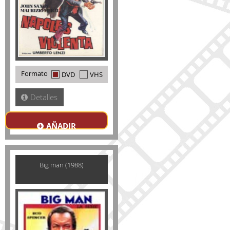
Formato
DVD
VHS
Detalles
AÑADIR
Big man (1988)