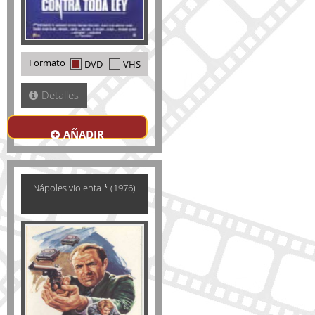
Formato
DVD
VHS
Detalles
AÑADIR
Nápoles violenta * (1976)