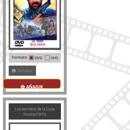
Formato
DVD
VHS
Detalles
AÑADIR
Los secretos de la Cosa
Nostra (1972)