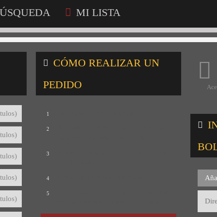
ÚSQUEDA
MI LISTA
CÓMO REALIZAR UN
PEDIDO
Ace
Consulta nuestro catálogo
tulos)
1
I
Selecciona los títulos que te interesan
2
tulos)
para crear tu lista de consultas
BO
Revisa tu lista y rellena el formulario
3
tulos)
con tus datos
Envíanos tu lista de consultas
tulos)
Aña
4
Te mandaremos el detalle del pedido
5
tulos)
con precios y condiciones de pago