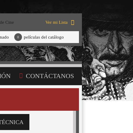
 de Cine
Ver mi Lista
onado
películas del catálogo
0
IÓN
CONTÁCTANOS
TÉCNICA