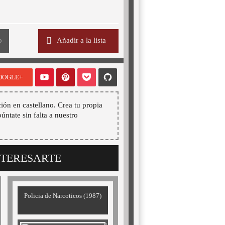
o
Añadir a la lista
OOGLE+
ión en castellano. Crea tu propia
púntate sin falta a nuestro
NTERESARTE
Policia de Narcoticos (1987)