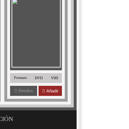
Formato
DVD
VHS
Detalles
Añadir
CIÓN