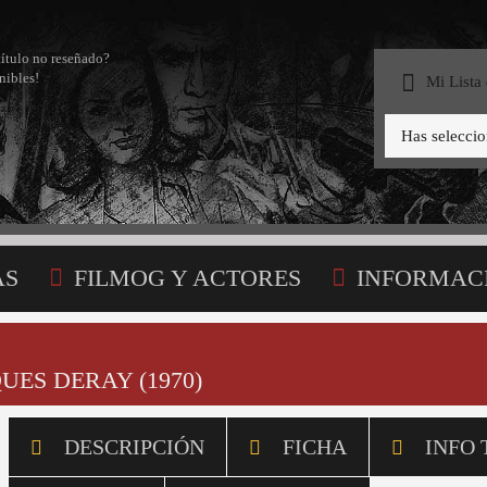
título no reseñado?
nibles!
Mi Lista
Has selecci
AS
FILMOG Y ACTORES
INFORMAC
STA
UES DERAY (1970)
DESCRIPCIÓN
FICHA
INFO 