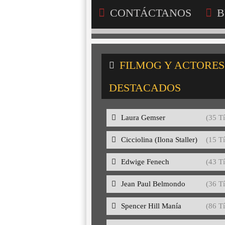
CONTÁCTANOS
B
FILMOG Y ACTORES
DESTACADOS
Laura Gemser
(35 Tí
Cicciolina (Ilona Staller)
(15 Tí
Edwige Fenech
(43 Tí
Jean Paul Belmondo
(36 Tí
Spencer Hill Manía
(86 Tí