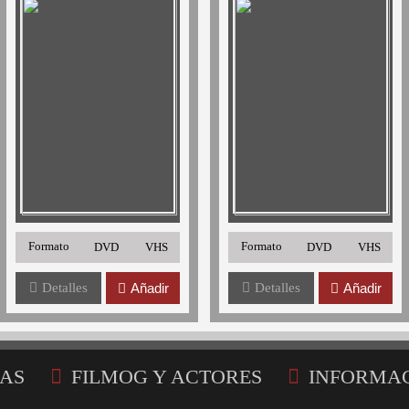
Formato
Formato
DVD
VHS
DVD
VHS
Detalles
Añadir
Detalles
Añadir
AS
FILMOG Y ACTORES
INFORMA