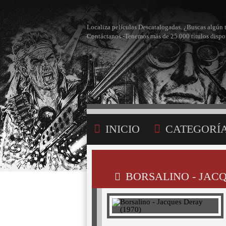
Localiza películas Descatalogadas. ¿Buscas algún 
Contáctanos -Tenemos más de 25.000 títulos dispo
INICIO
CATEGORÍ
BÚSQUEDA
MI LI
BORSALINO - JACQ