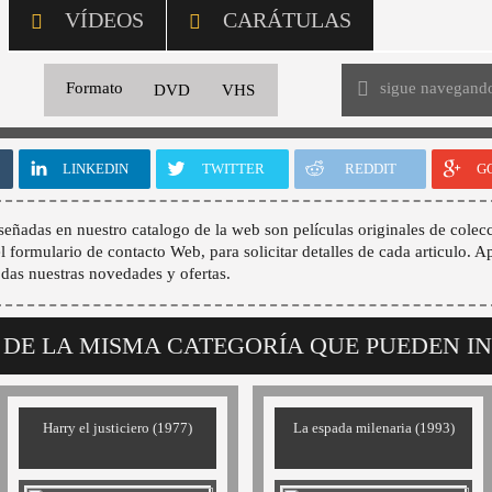
VÍDEOS
CARÁTULAS
sigue navegand
Formato
DVD
VHS
LINKEDIN
TWITTER
REDDIT
G
señadas en nuestro catalogo de la web son películas originales de colecc
 el formulario de contacto Web, para solicitar detalles de cada articulo. A
odas nuestras novedades y ofertas.
 DE LA MISMA CATEGORÍA QUE PUEDEN I
Harry el justiciero (1977)
La espada milenaria (1993)