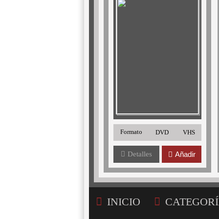
Formato
DVD
VHS
Detalles
Añadir
INICIO
CATEGORÍ