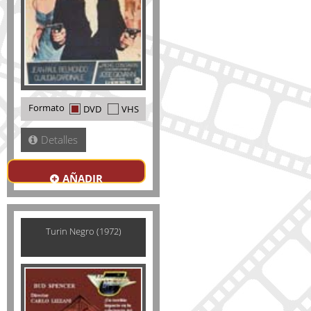
Formato
DVD
VHS
Detalles
AÑADIR
Turin Negro (1972)