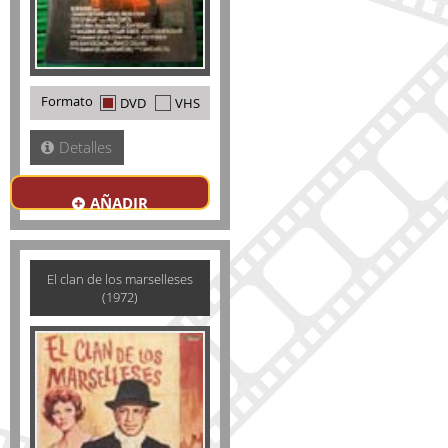
Formato
DVD
VHS
Detalles
AÑADIR
El clan de los marselleses
(1972)