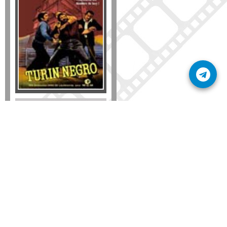
Formato
DVD
VHS
Detalles
AÑADIR