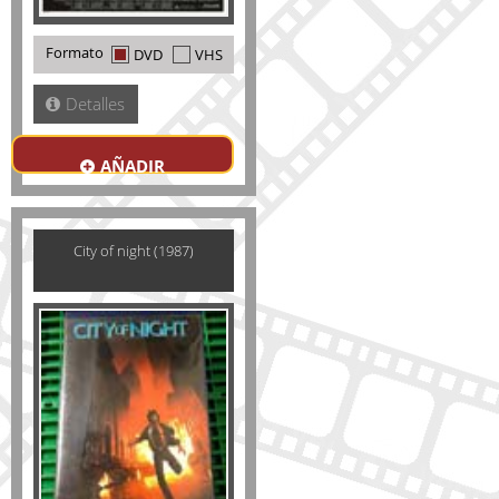
Formato
DVD
VHS
Detalles
AÑADIR
City of night (1987)