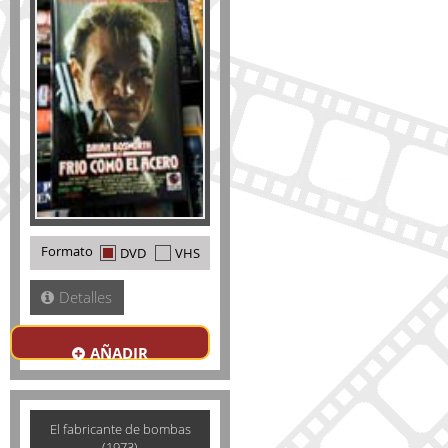
Formato
DVD
VHS
Detalles
AÑADIR
El fabricante de bombas
(1973)