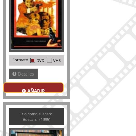
Formato
DVD
VHS
Detalles
AÑADIR
Frío como el acero:
Buscan... (1995)