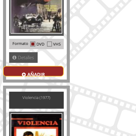
Formato
DVD
VHS
Detalles
AÑADIR
Violencia (1977)