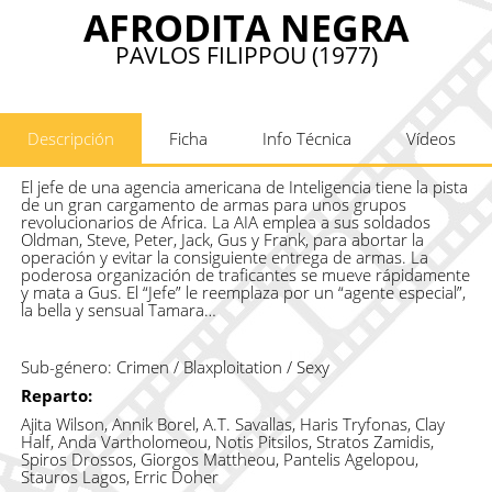
AFRODITA NEGRA
PAVLOS FILIPPOU (1977)
Descripción
Ficha
Info Técnica
Vídeos
El jefe de una agencia americana de Inteligencia tiene la pista
de un gran cargamento de armas para unos grupos
revolucionarios de Africa. La AIA emplea a sus soldados
Oldman, Steve, Peter, Jack, Gus y Frank, para abortar la
operación y evitar la consiguiente entrega de armas. La
poderosa organización de traficantes se mueve rápidamente
y mata a Gus. El “Jefe” le reemplaza por un “agente especial”,
la bella y sensual Tamara…
Sub-género:
Crimen / Blaxploitation / Sexy
Reparto:
Ajita Wilson, Annik Borel, A.T. Savallas, Haris Tryfonas, Clay
Half, Anda Vartholomeou, Notis Pitsilos, Stratos Zamidis,
Spiros Drossos, Giorgos Mattheou, Pantelis Agelopou,
Stauros Lagos, Erric Doher