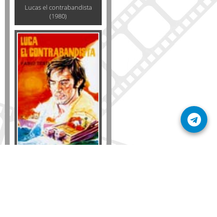
Lucas el contrabandista
(1980)
Formato
DVD
VHS
Detalles
AÑADIR