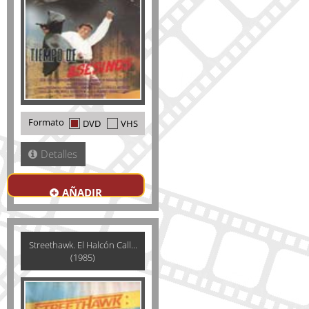
Formato
DVD
VHS
Detalles
AÑADIR
Streethawk. El Halcón Call...
(1985)