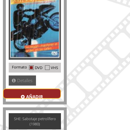
Formato
DVD
VHS
Detalles
AÑADIR
SHE: Sabotaje petrolífero
(1980)