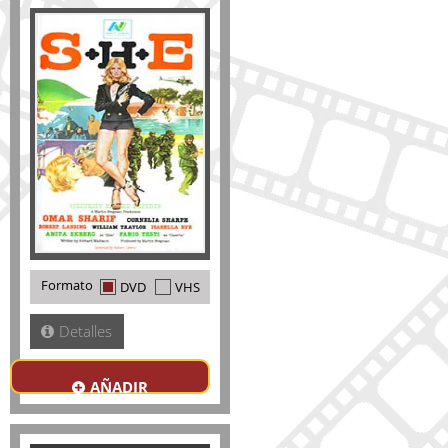
Formato
DVD
VHS
Detalles
AÑADIR