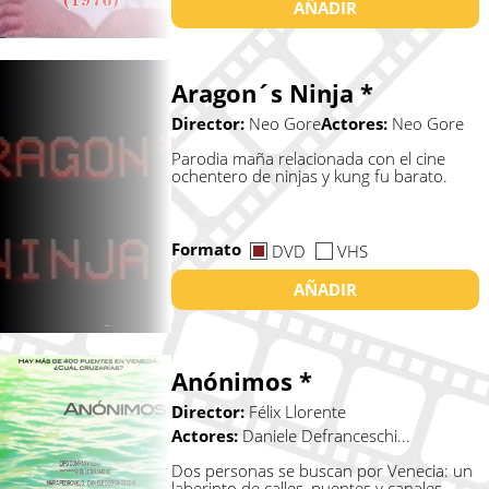
AÑADIR
Aragon´s Ninja *
Director:
Neo Gore
Actores:
Neo Gore
Parodia maña relacionada con el cine
ochentero de ninjas y kung fu barato.
Formato
DVD
VHS
AÑADIR
Anónimos *
Director:
Félix Llorente
Actores:
Daniele Defranceschi...
Dos personas se buscan por Venecia: un
laberinto de calles, puentes y canales.