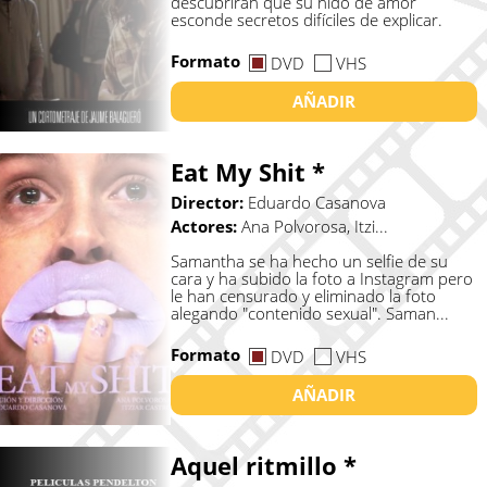
descubrirán que su nido de amor
esconde secretos difíciles de explicar.
Formato
DVD
VHS
AÑADIR
Eat My Shit *
Director:
Eduardo Casanova
Actores:
Ana Polvorosa, Itzi...
Samantha se ha hecho un selfie de su
cara y ha subido la foto a Instagram pero
le han censurado y eliminado la foto
alegando "contenido sexual". Saman...
Formato
DVD
VHS
AÑADIR
Aquel ritmillo *