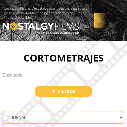
Localiza películas Descatalogadas. ¿Buscas algún título
no reseñado? Contáctanos -Tenemos más de 25.000
títulos disponibles!
CORTOMETRAJES
FILTROS