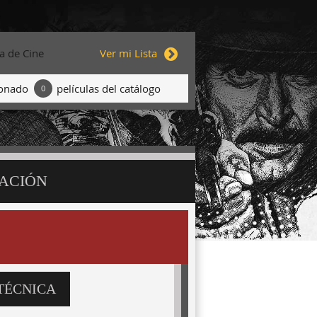
ta de Cine
Ver mi Lista
ionado
películas del catálogo
0
ACIÓN
TÉCNICA