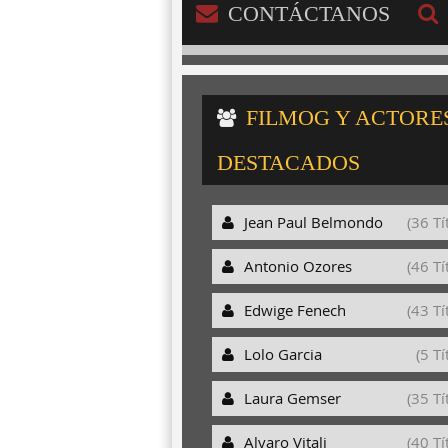
CONTÁCTANOS
FILMOG Y ACTORE
DESTACADOS
Jean Paul Belmondo
(36 Tí
Antonio Ozores
(46 Tí
Edwige Fenech
(43 Tí
Lolo Garcia
(5 Tí
Laura Gemser
(35 Tí
Alvaro Vitali
(40 Tí