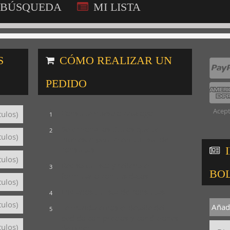
BÚSQUEDA
MI LISTA
S
CÓMO REALIZAR UN
PEDIDO
Acept
Consulta nuestro catálogo
tulos)
1
Selecciona los títulos que te
2
tulos)
interesan para crear tu lista de
consultas
tulos)
Revisa tu lista y rellena el
3
BO
formulario con tus datos
tulos)
Envíanos tu lista de consultas
4
tulos)
Añadi
Te mandaremos el detalle del
5
pedido con precios y condiciones
tulos)
de pago