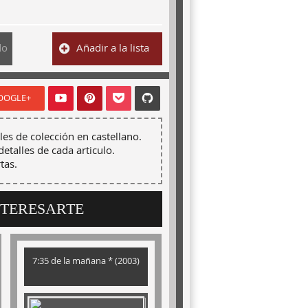
do
Añadir a la lista
OOGLE+
les de colección en castellano.
detalles de cada articulo.
tas.
NTERESARTE
7:35 de la mañana * (2003)