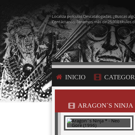
Localiza películas Descatalogadas. ¿Buscas alg
Contáctanos -Tenemos más de 25.000 títulos d
INICIO
CATEGOR
CONTÁCTANOS
ARAGON´S NINJA *