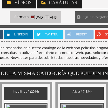
VÍDEOS
CARÁTULAS
sigue navegan
Formato
DVD
VHS
LINKEDIN
TWITTER
REDDIT
G
deo reseñadas en nuestro catalogo de la web son películas origina
 consultas, o utiliza el formulario de contacto Web, para solicitar 
nuestro Newsletter para descubrir todas nuestras novedades y ofer
 DE LA MISMA CATEGORÍA QUE PUEDEN I
Inquilinos * (2014)
Alicia * (1994)