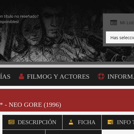
ún título no reseñado?
isponibles!
Mi Lis
Has selecc
ÍAS
FILMOG Y ACTORES
INFORM
BÚSQUEDA
MI LISTA
 - NEO GORE (1996)
DESCRIPCIÓN
FICHA
INFO 