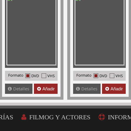
Formato
Formato
DVD
VHS
DVD
VHS
Detalles
Detalles
Añadir
Añadir
RÍAS
FILMOG Y ACTORES
INFOR