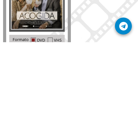
Formato
DVD
VHS
Detalles
AÑADIR
SÚSCRIBETE A NUESTRO BOLETÍN
Mantente informado sobre las últimas nosvedades
de nuestra web.