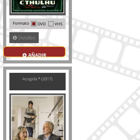
Formato
DVD
VHS
Detalles
AÑADIR
Acogida * (2017)