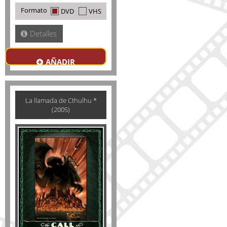
Formato
DVD
VHS
Detalles
AÑADIR
La llamada de Cthulhu *
(2005)