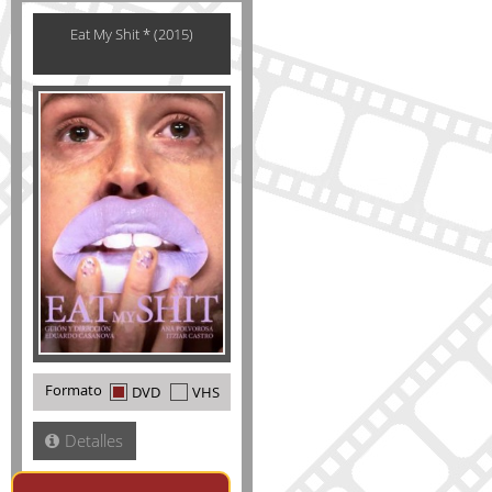
Eat My Shit * (2015)
Formato
DVD
VHS
Detalles