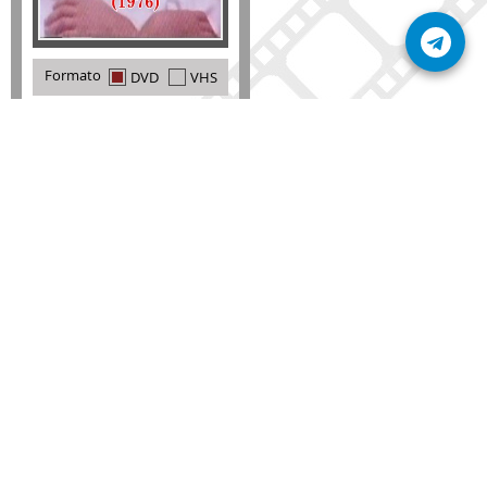
Formato
DVD
VHS
Detalles
AÑADIR
SÚSCRIBETE A NUESTRO BOLETÍN
Mantente informado sobre las últimas nosvedades
de nuestra web.