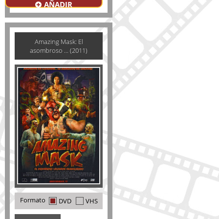
AÑADIR
Amazing Mask: El
asombroso ... (2011)
Formato
DVD
VHS