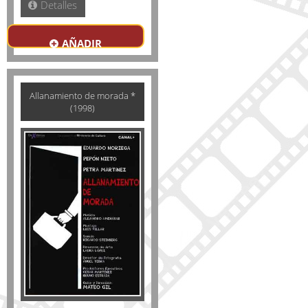
Detalles
AÑADIR
Allanamiento de morada *
(1998)