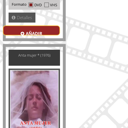
Formato
DVD
VHS
Detalles
AÑADIR
Anta mujer * (1976)